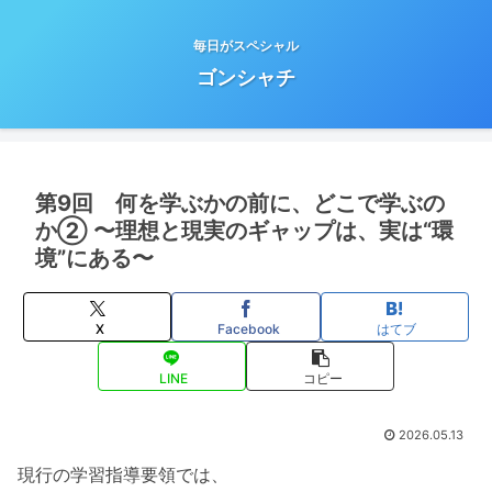
毎日がスペシャル
ゴンシャチ
第9回 何を学ぶかの前に、どこで学ぶの
か② 〜理想と現実のギャップは、実は“環
境”にある〜
X
Facebook
はてブ
LINE
コピー
2026.05.13
現行の学習指導要領では、