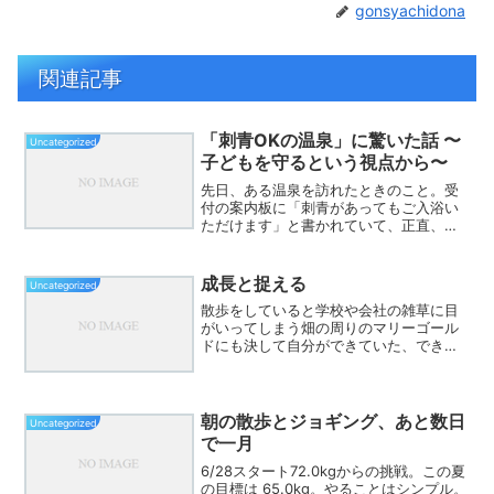
gonsyachidona
関連記事
「刺青OKの温泉」に驚いた話 〜
Uncategorized
子どもを守るという視点から〜
先日、ある温泉を訪れたときのこと。受
付の案内板に「刺青があってもご入浴い
ただけます」と書かれていて、正直、驚
いてしまいました。私の中では、刺青＝
怖い人、というイメージがどうしても消
せないでいます。そして何より、「子ど
成長と捉える
Uncategorized
もと一緒に入る場所」であ...
散歩をしていると学校や会社の雑草に目
がいってしまう畑の周りのマリーゴール
ドにも決して自分ができていた、できて
いるわけではないけど、こういう見方考
え方は以前はやっぱりなかったなあ
朝の散歩とジョギング、あと数日
Uncategorized
で一月
6/28スタート72.0kgからの挑戦。この夏
の目標は 65.0kg。やることはシンプル。