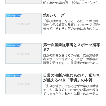
朝：30分の散歩夜：30分のジョギング
（約3km）結果・毎日、休まず、実
行。・食事も見直した。・水分も気をつ
けた。・間食も減らした。だけど――な
第6シリーズ
Uncategorized
かなか...
『学校は幸せになるところだ』〜幸せ物
質から学校教育を見直してみた〜第1回学
校って、そもそも何のためにあるの？〜
学校は「幸せになる練習」をする場所〜
第2回安心できない教室では、人は育たな
い〜セロトニン的幸福と学校〜第3回「問
題児」なんて、本当...
第一次産業従事者とスポーツ指導
Uncategorized
者7
自然の影響を受けるのが第一次産業従事
者スポーツ指導者にとっては、保護者の
影響を受けやすい。保護者が何のために
スポーツをさせているのかその立場によ
っていろんな対応がありうる。体力？技
術？技能？
日常の油断が生むものと、私たち
Uncategorized
が整えるべき「環境」の本質
「安全な場所」であるはずの学校や職場
で、もし取り返しのつかない事故が起き
てしまったら。私たちは日々のルーティ
ンや「これくらい大丈夫だろう」という
油断の中に、どれほどのリスクを抱えて
いるでしょうか。今回、ある新聞記事