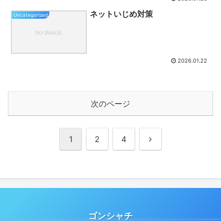
ネットいじめ対策
Uncategorized
2026.01.22
次のページ
次
1
2
4
へ
ゴンシャチ