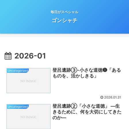
毎日がスペシャル
ゴンシャチ
2026-01
登呂遺跡③-小さな道徳❶「ある
Uncategorized
ものを、活かしきる」
2026.01.31
登呂遺跡②「小さな道徳」 ―生
Uncategorized
きるために、何を大切にしてきた
のか―