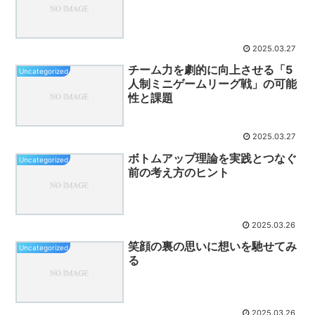
2025.03.27
チーム力を劇的に向上させる「5
Uncategorized
人制ミニゲームリーグ戦」の可能
性と課題
2025.03.27
ボトムアップ理論を実践とつなぐ
Uncategorized
前の考え方のヒント
2025.03.26
笑顔の裏の思いに想いを馳せてみ
Uncategorized
る
2025.03.26