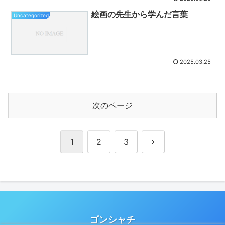
絵画の先生から学んだ言葉
Uncategorized
2025.03.25
次のページ
次
1
2
3
へ
ゴンシャチ