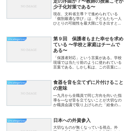
定の序曲か？〜教師の授業こそが
少子化対策である〜
現在、文科省主導？で進められている
「個別最適な学び」は、子どもたち一人
ひとりの可能性を最大限に引き出すとい
う点で、教育の理想像の一つです。しか
し、現場の教師として、この「個別最適
化」というキーワードが先行することに
第９回 保護者もまた幸せを求め
Uncategorized
対し、私たちは立ち止まって...
ている 〜学校と家庭はチームで
ある〜
「保護者対応」という言葉がある。学校
現場では当たり前のように使われている
言葉である。しかし私は、この言葉に少
し違和感を覚えることがある。もちろ
ん、保護者から相談を受けることもあ
る。厳しいご意見をいただくこともあ
食器を音を立てずに片付けること
Uncategorized
る。学校の考え方と家庭の考え方...
の意味
―九月から全職員で同じ方向を向いた指
導を―なぜ音を立てないことが大切なの
か職員会議で取り上げられた「給食の食
器を片付ける際の音」。一見すると子ど
もらしい行動に思えますが、実は学校の
教育目標や学級目標と矛盾する行為につ
日本への外資参入
Uncategorized
ながります。「仲間を大切...
大切なものが無くなっている視点。外