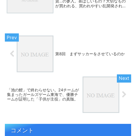
資…の参入。喜ばしいもの？大切なもの
が買われる、買われやすい乱開発されや
すいまさに、乱開発されてるよねこうい
う視点国力弱い借金多い日銀が引き受け
る…おかしいもし、信用を失ったら…この
危機感、無さすぎる当然。...
第8回 まずサッカーをさせているのか
「池の鯉」で終わらせない。24チームが
集まったガールズゲーム東海で、優勝チ
ームが証明した「子供が主役」の真髄。
コメント