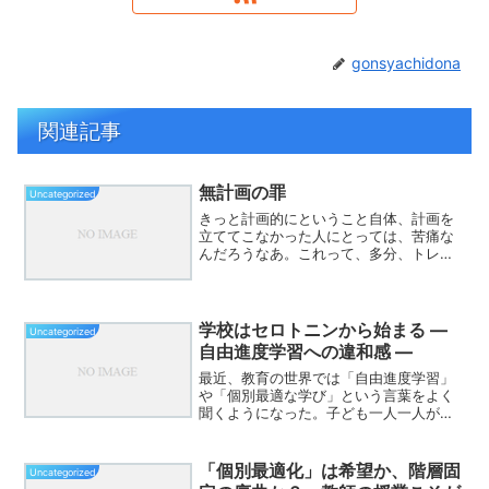
gonsyachidona
関連記事
無計画の罪
Uncategorized
きっと計画的にということ自体、計画を
立ててこなかった人にとっては、苦痛な
んだろうなあ。これって、多分、トレー
ニングしないと、計画を立てる作業自体
が、苦痛なんだ。面倒なんだ。だけど無
計画によっておとずれたであろう、自分
にとってマイナスな出来事...
学校はセロトニンから始まる ―
Uncategorized
自由進度学習への違和感 ―
最近、教育の世界では「自由進度学習」
や「個別最適な学び」という言葉をよく
聞くようになった。子ども一人一人が自
分のペースで学習を進める。理解できた
ら次へ進む。そうした学び方である。理
念としては、とても魅力的に聞こえる。
「個別最適化」は希望か、階層固
Uncategorized
しかし、現場の教師として...