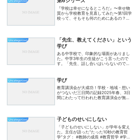
第6シリーズ
Uncategorized
る行動やフェアプレーをし...
『学校は幸せになるところだ』〜幸せ物
質から学校教育を見直してみた〜第1回学
校って、そもそも何のためにあるの？〜
学校は「幸せになる練習」をする場所〜
第2回安心できない教室では、人は育たな
い〜セロトニン的幸福と学校〜第3回「問
題児」なんて、本当...
「先生、教えてください」という
Uncategorized
学び
ある中学校で、印象的な場面がありまし
た。中学3年生の生徒がこう言ったので
す。「先生、話し合いはいらないので、
まず教えてください。僕たちはその教え
を聞いて理解したいんです。隣の人とア
ウトプットする時間は必要ありませ
学び
Uncategorized
ん。」一方で、同じ学校の1・...
教育講演会が大成功！学校・地域・想い
がつないだ三日間の記録2025年春、3日
間にわたって行われた教育講演会が無事
終了しました。学校現場、地域、そして
多くの教育関係者の思いが交差しながら
つくり上げたこのイベント。その舞台裏
と成功の秘訣を、記録...
子どものせいにしない
Uncategorized
「子どものせいにしない」が学年を変え
た。主任が語った“たった10秒の教育哲
学”タグ： #教師の成長 #教育哲学 #学年