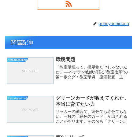
gonsyachidona
関連記事
環境問題
Uncategorized
「教室環境って、掲示物だけじゃないん
だ」──ベテラン教師が語る“教室改革”の
第一歩タグ：教室環境 座席配置 主体
的対話的で深い学び 新任教師新任や若
手の教師が「教室環境」と聞いてまず思
い浮かべるのは、掲示物や清掃状態。し
かし、ベテラン教師は...
グリーンカードが教えてくれた、
Uncategorized
本当に育てたい力
サッカーの試合で、黄色でも赤色でもな
い、一枚の「緑色のカード」が出される
ことがあります。その名も「グリーンカ
ード」。小学生年代のサッカーで使われ
るこのカードは、反則をした選手に示さ
れるものではありません。相手を思いや