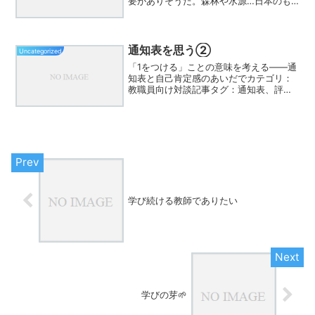
要がありそうだ。森林や水源…日本のも
のではなくなっている
通知表を思う②
Uncategorized
「1をつける」ことの意味を考える——通
知表と自己肯定感のあいだでカテゴリ：
教職員向け対談記事タグ：通知表、評価
のあり方、教員の自戒、教育改革こんな
方に読んでほしい 評価や評定に日々悩み
ながら通知表を作っている担任の先生 子
どもの可能性を数値...
学び続ける教師でありたい
学びの芽🌱