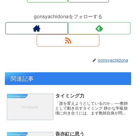
gonsyachidonaをフォローする
gonsyachidona
関連記事
タイミング力
Uncategorized
「誰を変えようとしているのか」──教師
として動き出すタイミング 静かな学級崩
壊に向き合うには、まず教師自身が問い
直すことから始まる。実体験を通して見
えてきた、教育的成熟への道とは。 タグ:
教育、学級経営、静かな学級崩壊、堀裕
嗣、教師の成熟...
吾亦紅に思う
Uncategorized