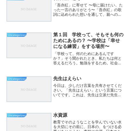
「吾亦紅」に寄せて 〜母に届けたい、た
った一言のありがとう〜「吾亦紅」の歌
詞に込められた想いを通して、親への感
謝をあらためて考えるきっかけを綴りま
す。まだ伝えられる今こそ、「ありがと
う」を届けよう。目次 「吾亦紅」という
歌が教えてくれること...
第１回 学校って、そもそも何の
Uncategorized
ためにあるの？ 〜学校は「幸せ
になる練習」をする場所〜
「学校って、何のためにあるんです
か？」そう聞かれたとき、私たちは何と
答えるだろう。勉強をするため。社会に
出る準備をするため。将来困らないよう
にするため。もちろん、どれも大切であ
る。しかし最近、私は別のことを強く考
先生はえらい
Uncategorized
えるようになった。それは、学...
今日は、少しだけ言葉を共有させてくだ
さい。「先生はえらい」という言葉につ
いてです。これは、先生は立派だ先生は
特別だ先生は何でもできるという意味で
はありません。むしろ、その逆です。先
生は、万能ではない。迷うし、悩むし、
失敗もする。それでも、毎...
水資源
Uncategorized
教育でそのようなことを学んでいない水
を大切にその前に、日本の、をつける必