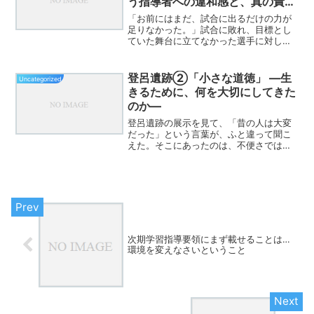
う指導者への違和感と、真の責任
のあり方
「お前にはまだ、試合に出るだけの力が
足りなかった。」試合に敗れ、目標とし
ていた舞台に立てなかった選手に対し
て、指導者がそう告げる場面に出会うこ
とがあります。あるいは、試合が終わっ
た後に「私の力不足です」と口にする指
登呂遺跡②「小さな道徳」 ―生
Uncategorized
導者もいます。しかし、その...
きるために、何を大切にしてきた
のか―
登呂遺跡の展示を見て、「昔の人は大変
だった」という言葉が、ふと違って聞こ
えた。そこにあったのは、不便さではな
く、生きるための確かな知恵だったから
だ。焼いた魚、集めた貝、育てた米。そ
して、食べた後に残る骨や殻までも、道
具として使い切る暮らし。...
次期学習指導要領にまず載せることは…
環境を変えなさいということ