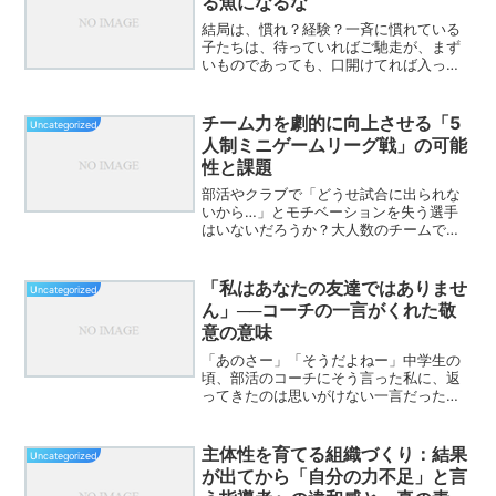
る魚になるな
結局は、慣れ？経験？一斉に慣れている
子たちは、待っていればご馳走が、まず
いものであっても、口開けてれば入って
くるようなものだ口開けていてももらえ
ないよその代わり自分で求めたら、あな
たのご馳走を自分の好きな時に手に入れ
チーム力を劇的に向上させる「5
Uncategorized
る力がつくそのためには、...
人制ミニゲームリーグ戦」の可能
性と課題
部活やクラブで「どうせ試合に出られな
いから…」とモチベーションを失う選手
はいないだろうか？大人数のチームで
は、どうしても選手の成長意欲が薄れて
しまうことが多い。そんな時に、チーム
内5人制ミニゲームリーグ戦を導入すると
「私はあなたの友達ではありませ
Uncategorized
いう新しい方法が、選手た...
ん」──コーチの一言がくれた敬
意の意味
「あのさー」「そうだよねー」中学生の
頃、部活のコーチにそう言った私に、返
ってきたのは思いがけない一言だった。
「私はあなたの友達ではありません。」
正直、戸惑った。 怒らせた？何か失礼だ
った？ 親しみのつもりというより、た
主体性を育てる組織づくり：結果
Uncategorized
だ“会話の流れ”で出た...
が出てから「自分の力不足」と言