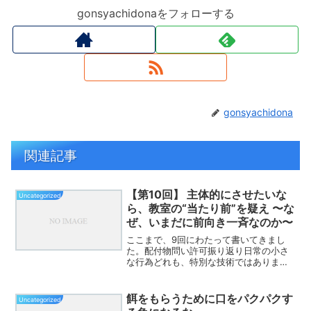
gonsyachidonaをフォローする
gonsyachidona
関連記事
【第10回】 主体的にさせたいな
Uncategorized
ら、教室の“当たり前”を疑え 〜な
ぜ、いまだに前向き一斉なのか〜
ここまで、9回にわたって書いてきまし
た。配付物問い許可振り返り日常の小さ
な行為どれも、特別な技術ではありませ
ん。でも、すべてに共通していることが
あります。主体性は、“環境と関わり”で
決まるということ。そんな中で、どうし
餌をもらうために口をパクパクす
Uncategorized
ても最後に触れたいこと...