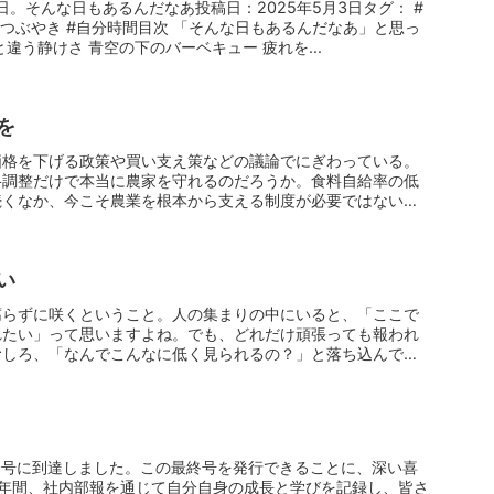
日。そんな日もあるんだなあ投稿日：2025年5月3日タグ： #
のつぶやき #自分時間目次 「そんな日もあるんだなあ」と思っ
違う静けさ 青空の下のバーベキュー 疲れを...
を
価格を下げる政策や買い支え策などの議論でにぎわっている。
格調整だけで本当に農家を守れるのだろうか。食料自給率の低
続くなか、今こそ農業を根本から支える制度が必要ではない
い
腐らずに咲くということ。人の集まりの中にいると、「ここで
れたい」って思いますよね。でも、どれだけ頑張っても報われ
むしろ、「なんでこんなに低く見られるの？」と落ち込んでし
0号に到達しました。この最終号を発行できることに、深い喜
3年間、社内部報を通じて自分自身の成長と学びを記録し、皆さ