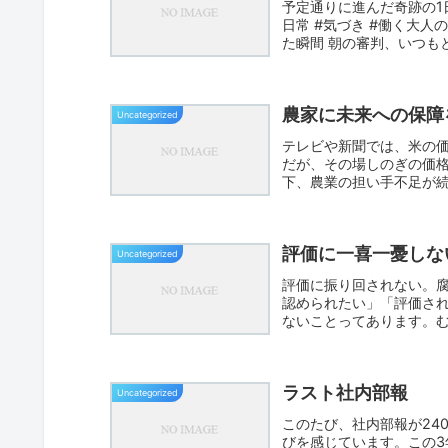
予定通りに進んだ奇跡の1
日常 #気づき #働く大人
た瞬間 朝の審判、いつもと
農家に未来への保障
Uncategorized
テレビや新聞では、米の
だが、その場しのぎの価
下、農業の担い手不足が
か。農業...
評価に一喜一憂しな
Uncategorized
評価に振り回されない。
認められたい」「評価さ
ないことってあります。
まうこ...
ラスト社内部報
Uncategorized
このたび、社内部報が24
びを感じています。この