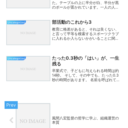
た。テーブルの上に半分が白、半分が黒
のボールが置かれています。一人の人は
「白だ」と言い、もう一人は「黒だ」と
言い張ります。どちらも自分の目で見た
ことを“正しい”と信じて疑わない。しか
部活動のこれから3
Uncategorized
し席を入れ替えてみると...
教育に格差があると、それは良くない、
と言って平等を模索するスポーツクラブ
に入れるか入らないかがいることに関し
ては、格差として認められないのか？
たった0.3秒の「はい」が、一生
Uncategorized
残る
卒業式で、子どもに与えられる時間は約
14秒。 そして、その中でも、たった0.3
秒の時間があります。 名前を呼ばれて返
す、「はい」。 この一瞬に、6年間が詰
まっています。卒業式の練習が始まるこ
の時期、子どもたちにこう伝えます。
「卒業式は、学...
風間八宏監督の哲学に学ぶ、組織運営の
本質