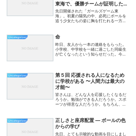
東海で、優勝チームが証明した
「子供が主役」の真髄。
先日開催された「ガールズゲーム東
海」。初夏の陽気の中、必死にボールを
追う少女たちの姿に胸を打たれる一方
で、私はある「違和感」と、それを吹き
飛ばすような「衝撃」を同時に味わいま
した。今日は、一保護者の独り言とし
命
Uncategorized
て、しかし、これからの子供たちの...
昨日、友人から一本の連絡をもらった。
小学校、中学校を一緒に過ごした同級生
が亡くなったという知らせだった。今
日、そのお通夜に参列してきた。人懐っ
こくて、誰とでも自然に笑って話せる、
本当にいいやつだった。会場には、彼の
子どもたち――男の子、男の...
第５回 応援される人になるため
Uncategorized
に学校がある 〜人間力は最大の
才能〜
皆さんは、どんな人を応援したくなるだ
ろうか。勉強ができる人だろうか。スポ
ーツが得意な人だろうか。もちろん、そ
れも素晴らしいことである。しかし私た
ちが本当に応援したくなるのは、少し違
う人ではないだろうか。素直な人。感謝
正しさと座席配置 ― ボールの色
Uncategorized
できる人。一生懸命な人。...
からの学び
先日、とても示唆的な動画を目にしまし