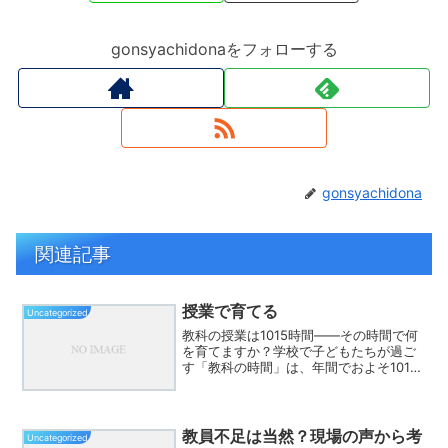
gonsyachidonaをフォローする
gonsyachidona
関連記事
授業で育てる
Uncategorized
教科の授業は1015時間――その時間で何
を育てますか？学校で子どもたちが過ご
す「教科の時間」は、年間でおよそ1015
時間。この時間の使い方次第で、子ども
たちの未来は大きく変わります。この記
事では、その1015時間で「学力」だけで
なく「人間力...
教員不足は当然？現場の声から考
Uncategorized