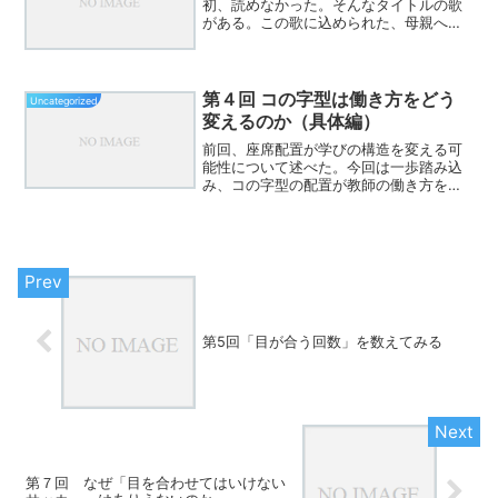
初、読めなかった。そんなタイトルの歌
がある。この歌に込められた、母親への
感謝や、「ありがとう」を伝える大切さ
情景。吾亦紅に寄せて ——「ありがと
う」を、今、あなたに庭の片隅に、いつ
の間にか咲いていた吾亦紅。...
第４回 コの字型は働き方をどう
Uncategorized
変えるのか（具体編）
前回、座席配置が学びの構造を変える可
能性について述べた。今回は一歩踏み込
み、コの字型の配置が教師の働き方をど
のように変えるのかを、具体的な場面で
考えてみたい。まず、「発言場面」であ
る。従来の授業では、教師が発言者を指
名し、その発言を全体に広...
第5回「目が合う回数」を数えてみる
第７回 なぜ「目を合わせてはいけない