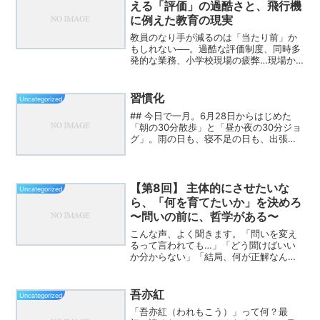
える「評価」の過酷さと、飛行機
に例えた教育の現実
教員のなり手が減るのは「当たり前」か
もしれない──。過酷な評価制度、同時多
発的な業務、小学校現場の疲弊…現場か
らの本音を対談形式で語ります。目次 は
じめに：なぜ教員になりたくないのか 評
価の過酷さと数字の呪い 同時進行という
習慣化
Uncategorized
地獄：堀裕嗣さん...
## 今日で一月。6月28日からはじめた
「朝の30分散歩」と「昼か夜の30分ジョ
グ」。雨の日も、寝不足の日も、出張の
日も―― なんとか続けてこれた。一日も
欠かさず。振り返れば、 ・歩くことが習
慣になった。 ・汗をかくのが気持ちよく
なった。 ...
【第8回】 主体的にさせたいな
Uncategorized
ら、「何を育てたいか」を決めろ
〜問いの前に、哲学がある〜
こんな声、よく聞きます。「問いを変え
るって言われても…」「どう聞けばいい
か分からない」「結局、何が正解なんで
すか？」とても正直な反応です。でも、
ここに大きなズレがあります。問いの前
に、“何を育てたいのか”が決まっていな
吾亦紅
Uncategorized
い。だから、迷う。例え...
「吾亦紅（われもこう）」って何？最