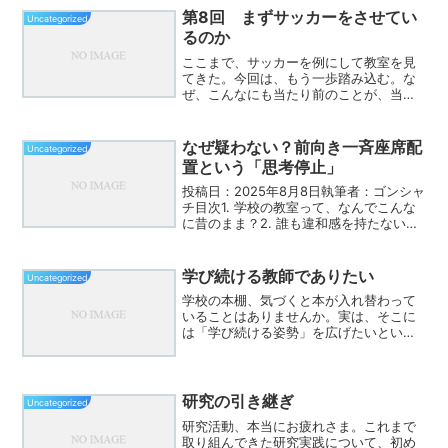
けではない。励まし過ぎること...
第8回 まずサッカーをさせてい
Uncategorized
るのか
ここまで、サッカーを例にして教室を見
てきた。今回は、もう一歩踏み込む。な
ぜ、こんなにも当たり前のことが、当た
り前として扱われていないのか。関わる
こと。目を合わせること。意思をやり取
りすること。これは、学びの前提であ
なぜ疑わない？前向き一斉座席配
Uncategorized
る。しかし、それがどこに書...
置という「思考停止」
投稿日：2025年8月8日執筆者：ゴンシャ
チ目次1. 学校の教室って、なんでこんな
に昔のまま？2. 誰も違和感を持たない理
由3. 環境が変わらなければ「深い学び」
なんて無理4. 教室の「当たり前」を疑え
5. まとめ：見慣れた風景ほど、盲点に...
学び続ける教師でありたい
Uncategorized
学校の本棚、気づくと本が入れ替わって
いることはありませんか。実は、そこに
は「学び続ける姿勢」を広げたいという
想いが込められています。今回は、若手
の先生と教務の対話を通して、本と学び
にまつわるお話を紹介します。本棚の入
れ替えに込めたメッセージ...
研究の引き継ぎ
Uncategorized
研究活動、本当にお疲れさま。これまで
取り組んできた研究実践について、初め