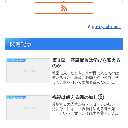
gonsyachidona
関連記事
第３回 座席配置は学びを変える
Uncategorized
のか
教室に入ったとき、まず目に入るものは
何だろうか。黒板。教師の立つ位置。そ
して、前を向いて整然と並んだ机。この
風景に、違和感を覚えることはほとんど
ない。なぜなら、それが「当たり前」だ
からである。しかし、ここで一度立ち止
禍福は糾える縄の如し②
Uncategorized
まって考えてみたい。この...
尊敬する大先輩からメッセージが届い
た。そこには、「禍福は糾える縄の如
し」という一文と、今は力を蓄え、必要
とされた時に全力で立てるように、日々
を整えていればいい、という趣旨の言葉
が添えられていた。多くを尋ねられたわ