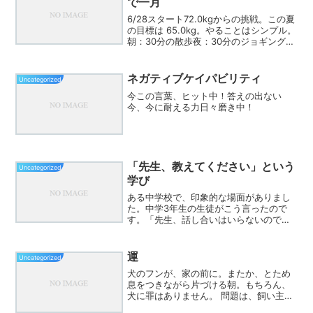
で一月
6/28スタート72.0kgからの挑戦。この夏
の目標は 65.0kg。やることはシンプル。
朝：30分の散歩夜：30分のジョギング
（約3km）結果・毎日、休まず、実
行。・食事も見直した。・水分も気をつ
けた。・間食も減らした。だけど――な
ネガティブケイパビリティ
Uncategorized
かなか...
今この言葉、ヒット中！答えの出ない
今、今に耐える力日々磨き中！
「先生、教えてください」という
Uncategorized
学び
ある中学校で、印象的な場面がありまし
た。中学3年生の生徒がこう言ったので
す。「先生、話し合いはいらないので、
まず教えてください。僕たちはその教え
を聞いて理解したいんです。隣の人とア
ウトプットする時間は必要ありませ
運
Uncategorized
ん。」一方で、同じ学校の1・...
犬のフンが、家の前に。またか、とため
息をつきながら片づける朝。もちろん、
犬に罪はありません。 問題は、飼い主の
マナーです。たった一つの放置が、 その