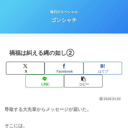
毎日がスペシャル
ゴンシャチ
禍福は糾える縄の如し②
X
Facebook
はてブ
LINE
コピー
2026.01.20
尊敬する大先輩からメッセージが届いた。
そこには、