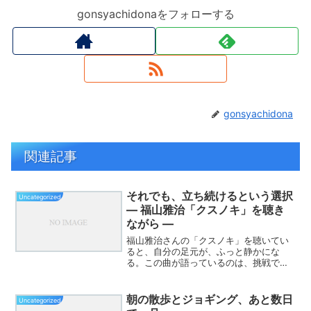
gonsyachidonaをフォローする
gonsyachidona
関連記事
それでも、立ち続けるという選択
Uncategorized
― 福山雅治「クスノキ」を聴き
ながら ―
福山雅治さんの「クスノキ」を聴いてい
ると、自分の足元が、ふっと静かにな
る。この曲が語っているのは、挑戦で
も、成功でも、声を上げる勇気でもな
い。それでも、立ち続けるという選択
だ。クスノキは、誰かに評価されるため
朝の散歩とジョギング、あと数日
Uncategorized
に立っているわけではない。拍手も...