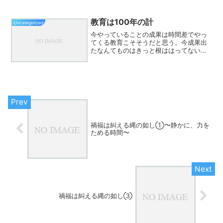
地域全体への目を厳しくさせてしまうこ
とがあります。「うちはちゃんとしてる
のに…」 そんな声が...
教育は100年の計
Uncategorized
今やっていることの成果は時間差でやっ
てくる教育こそそうだと思う。今成果出
たなんてものはきっと根ははってないも
やし根本根こういったことを年度の終わ
りに、じっくりと語り合う機会作れた
ら、いいスタートになるのかもなあ。大
切にしたいことは何？それが...
禍福は糾える縄の如し①〜静かに、力を
ためる時間〜
禍福は糾える縄の如し③