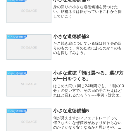
身の回りの小さな道徳候補を見つけた
い。結構ネタは転がっているこれから探
していこう
小さな道徳候補3
小さな道徳候補
たこ焼き縦についている線は何？身の回
りのもので、何のためにあるのか？のも
のを探してみよう。
小さな道徳「朝は選べる。選び方
小さな道徳候補
が一日をつくる」
はじめの問い 同じ24時間でも、「朝の10
分」の使い方で、その日の手ごたえはど
れほど変わるだろう？---事例（対比エピ
ソード） Aさんは目覚ましを止めて二度
寝。家を出るのはギリギリ。朝食は抜
き、通勤中はSNS。 Bさんは前夜に翌日
小さな道徳候補5
小さな道徳候補
の計画をノ...
何が見えますか？フェアトレードって
何？なのになぜ値段があまり変わらない
のか？かなり安くなるかと思いきや、あ