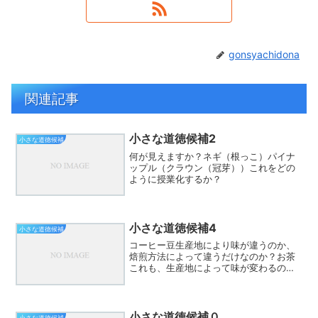
gonsyachidona
関連記事
小さな道徳候補2
小さな道徳候補
何が見えますか？ネギ（根っこ）パイナ
ップル（クラウン（冠芽））これをどの
ように授業化するか？
小さな道徳候補4
小さな道徳候補
コーヒー豆生産地により味が違うのか、
焙煎方法によって違うだけなのか？お茶
これも、生産地によって味が変わるの
か、乾し方によって変わるだけなのか？
どう調理するかで、味わいが変わるので
あれば、どう携わり関わるかで、成長が
変わってくるのだろう
小さな道徳候補０
小さな道徳候補