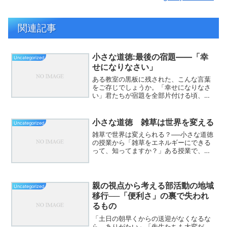
関連記事
小さな道徳:最後の宿題――「幸
Uncategorized
せになりなさい」
ある教室の黒板に残された、こんな言葉
をご存じでしょうか。「幸せになりなさ
い」君たちが宿題を全部片付ける頃、僕
は天国にいるでしょう。急いで報告に来
るな。ゆっくりでええから、いつか顔を
あわせて『幸せになったで』と、きかせ
小さな道徳 雑草は世界を変える
Uncategorized
てください。待ってるで。...
雑草で世界は変えられる？──小さな道徳
の授業から「雑草をエネルギーにできる
って、知ってますか？」ある授業で、私
はこう問いかけました。子どもたちは
「えっ？」と目を丸くします。見慣れた
草、邪魔者扱いされる雑草が、火力発電
の代わりになるかもしれな...
親の視点から考える部活動の地域
Uncategorized
移行──「便利さ」の裏で失われ
るもの
「土日の朝早くからの送迎がなくなるな
ら、ありがたい」「先生たちも大変だ