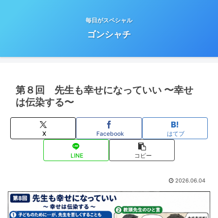
毎日がスペシャル
ゴンシャチ
第８回 先生も幸せになっていい 〜幸せ
は伝染する〜
X
Facebook
はてブ
LINE
コピー
2026.06.04