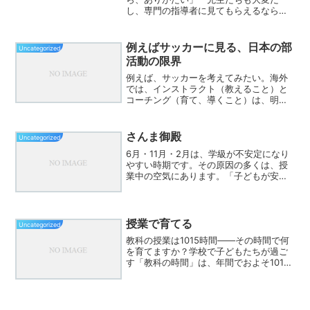
し、専門の指導者に見てもらえるなら安
心」そんな声を、保護者の立場から耳に
する機会が増えた。部活動の地域移行。
それは、学校の外に活動の場を移し、地
例えばサッカーに見る、日本の部
Uncategorized
域で子どもを育てていく新し...
活動の限界
例えば、サッカーを考えてみたい。海外
では、インストラクト（教えること）と
コーチング（育て、導くこと）は、明確
に役割が分かれている。それぞれに専門
性があり、当然のように報酬が支払われ
る。戦術を教える人がいる。技術を磨く
さんま御殿
Uncategorized
人がいる。心理面や成長段...
6月・11月・2月は、学級が不安定になり
やすい時期です。その原因の多くは、授
業中の空気にあります。「子どもが安心
して発言できる雰囲気があるか」「発言
が他の子につながり、認められ、称賛さ
れているか」こうした“空気”を育てるた
めに有効なのが、中...
授業で育てる
Uncategorized
教科の授業は1015時間――その時間で何
を育てますか？学校で子どもたちが過ご
す「教科の時間」は、年間でおよそ1015
時間。この時間の使い方次第で、子ども
たちの未来は大きく変わります。この記
事では、その1015時間で「学力」だけで
なく「人間力...