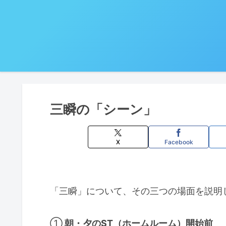
三瞬の「シーン」
X
Facebook
「三瞬」について、その三つの場面を説明
①
朝・夕のST（ホームルーム）開始前