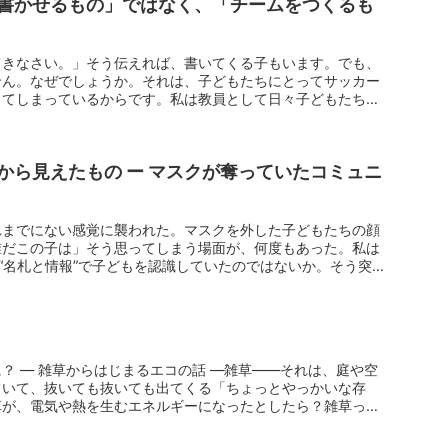
書かせるもの」ではなく、「チームをつくるも
てきなさい。」そう伝えれば、書いてくる子もいます。でも、
せん。なぜでしょうか。それは、子どもたちにとってサッカー
ってしまっているからです。私は教員として日々子どもたちと
から見えたもの ー マスクが奪っていたコミュニ
れまでにない感覚に襲われた。マスクを外した子どもたちの顔
誰だこの子は」そう思ってしまう場面が、何度もあった。私は
、“名札と情報”で子どもを認識していたのではないか。そう突
？ ― 雑草からはじまるエコの話 ―雑草――それは、庭や空
ていて、抜いても抜いても出てくる「ちょっとやっかいな存
草が、電気や熱を生むエネルギーになったとしたら？雑草っ