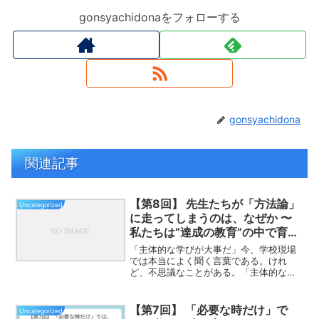
gonsyachidonaをフォローする
gonsyachidona
関連記事
【第8回】 先生たちが「方法論」
Uncategorized
に走ってしまうのは、なぜか 〜
私たちは“達成の教育”の中で育っ
てきたのかもしれない〜
「主体的な学びが大事だ」今、学校現場
では本当によく聞く言葉である。けれ
ど、不思議なことがある。「主体的な学
び」を語り始めたはずなのに、しばらく
すると話はいつも、こんな方向へ流れて
いく。 • どんな活動を入れればよいか •
【第7回】 「必要な時だけ」で
Uncategorized
どんな手法が効果的...