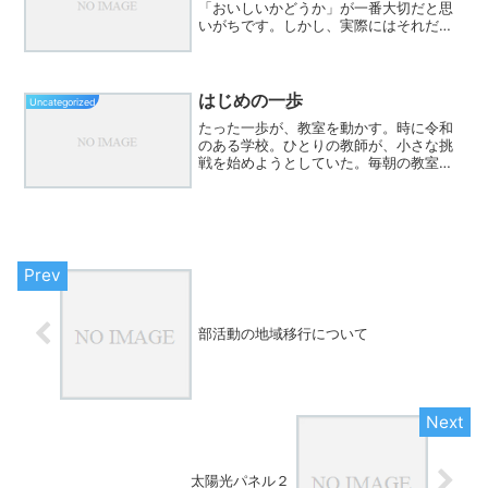
「おいしいかどうか」が一番大切だと思
いがちです。しかし、実際にはそれだけ
ではありません。私たちは無意識のうち
に、「また行きたい」と思える理由を求
めています。例えば、丸亀製麺は、どの
店舗へ行っても麺の硬さやだ...
はじめの一歩
Uncategorized
たった一歩が、教室を動かす。時に令和
のある学校。ひとりの教師が、小さな挑
戦を始めようとしていた。毎朝の教室。
笑顔が消え、子どもたちの目はどこか泳
いでいた。発言は一方向に流れ、空気は
淀んでいた。「何かを変えたい」そう思
った教師が、まず手をつけ...
部活動の地域移行について
太陽光パネル２