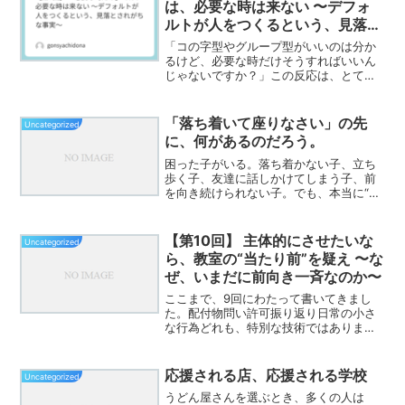
は、必要な時は来ない 〜デフォ
ルトが人をつくるという、見落と
されがちな事実〜
「コの字型やグループ型がいいのは分か
るけど、必要な時だけそうすればいいん
じゃないですか？」この反応は、とても
よく分かる。むしろ、かなり自然な感覚
だと思う。 • 普段は前向き一斉 • 話し合
いが必要な時だけペア • 深めたい時だけ
「落ち着いて座りなさい」の先
Uncategorized
グループ •...
に、何があるのだろう。
困った子がいる。落ち着かない子、立ち
歩く子、友達に話しかけてしまう子、前
を向き続けられない子。でも、本当に“困
っている”のは誰なのだろう。少しだけ考
えてみてほしい。もし大人の会議が、毎
日何時間も、全員同じ方向を向き、私語
【第10回】 主体的にさせたいな
Uncategorized
禁止で、「必要な時だ...
ら、教室の“当たり前”を疑え 〜な
ぜ、いまだに前向き一斉なのか〜
ここまで、9回にわたって書いてきまし
た。配付物問い許可振り返り日常の小さ
な行為どれも、特別な技術ではありませ
ん。でも、すべてに共通していることが
あります。主体性は、“環境と関わり”で
決まるということ。そんな中で、どうし
応援される店、応援される学校
Uncategorized
ても最後に触れたいこと...
うどん屋さんを選ぶとき、多くの人は