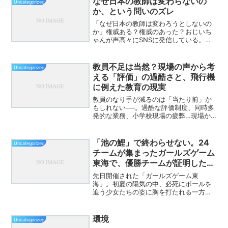
なぜ日本の教師は変わらないの
Uncategorized
か、という問いのズレ
「なぜ日本の教師は変わろうとしないの
か」権威ある？権威のあった？おじいち
ゃんが声高々にSNSに発信している。そ
う、過去の人が。不登校は増え、自殺者
数も過去最多。学習不振が一因だと言わ
れているのに、学校は学力向上に本気に
教員不足は当然？現場の声から考
Uncategorized
ならず、家庭や塾に委ね...
える「評価」の過酷さと、飛行機
に例えた教育の現実
教員のなり手が減るのは「当たり前」か
もしれない──。過酷な評価制度、同時多
発的な業務、小学校現場の疲弊…現場か
らの本音を対談形式で語ります。目次 は
じめに：なぜ教員になりたくないのか 評
価の過酷さと数字の呪い 同時進行という
「池の鯉」で終わらせない。24
Uncategorized
地獄：堀裕嗣さん...
チームが集まったガールズゲーム
東海で、優勝チームが証明した
「子供が主役」の真髄。
先日開催された「ガールズゲーム東
海」。初夏の陽気の中、必死にボールを
追う少女たちの姿に胸を打たれる一方
で、私はある「違和感」と、それを吹き
飛ばすような「衝撃」を同時に味わいま
した。今日は、一保護者の独り言とし
環境
Uncategorized
て、しかし、これからの子供たちの...