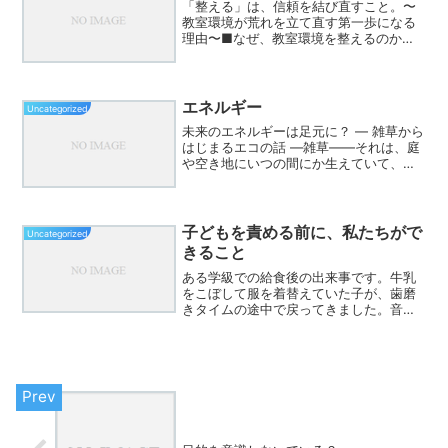
「整える」は、信頼を結び直すこと。〜
教室環境が荒れを立て直す第一歩になる
理由〜■なぜ、教室環境を整えるのか？
「教室が落ち着かない」「指示が通らな
い」「関係づくりがうまくいかない」そ
う感じたとき、あなたは何から手をつけ
るでしょうか？子どもの指...
エネルギー
Uncategorized
未来のエネルギーは足元に？ ― 雑草から
はじまるエコの話 ―雑草――それは、庭
や空き地にいつの間にか生えていて、抜
いても抜いても出てくる「ちょっとやっ
かいな存在」。でも、もしその雑草が、
電気や熱を生むエネルギーになったとし
たら？雑草って、実...
子どもを責める前に、私たちがで
Uncategorized
きること
ある学級での給食後の出来事です。牛乳
をこぼして服を着替えていた子が、歯磨
きタイムの途中で戻ってきました。音楽
はすでに半分以上終わっており、彼は
「先生だって磨いてないじゃん」と言い
ながらも、歯ブラシを手に取って数分だ
け磨き、みんなと同じタイミ...