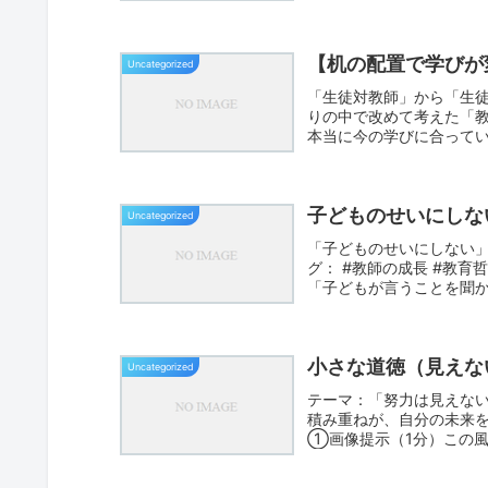
【机の配置で学びが
Uncategorized
「生徒対教師」から「生
りの中で改めて考えた「教
本当に今の学びに合って
で...
子どものせいにしな
Uncategorized
「子どものせいにしない」
グ： #教師の成長 #教育
「子どもが言うことを聞か
小さな道徳（見えな
Uncategorized
テーマ：「努力は見えな
積み重ねが、自分の未来
①画像提示（1分）この風
見せる。...