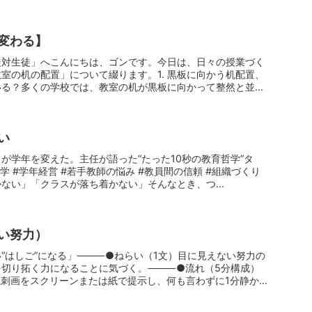
変わる】
徒対生徒」へこんにちは、ゴンです。今日は、日々の授業づく
室の机の配置」について綴ります。1. 黒板に向かう机配置、
いる？多くの学校では、教室の机が黒板に向かって整然と並ん
い
が学年を変えた。主任が語った“たった10秒の教育哲学”タ
哲学 #学年経営 #若手教師の悩み #教員間の信頼 #組織づくり
ない」「クラスが落ち着かない」そんなとき、つ...
い努力）
い“はしご”になる」⸻●ねらい（1文）目に見えない努力の
を切り拓く力になることに気づく。⸻●流れ（5分構成）
刺画をスクリーンまたは紙で提示し、何も言わずに1分静かに