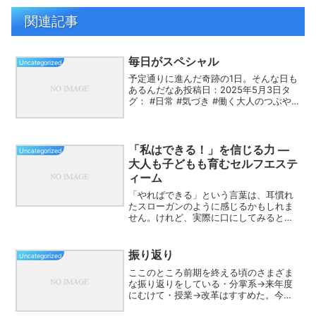
関連記事
毎日がスペシャル
Uncategorized
予定通りに進んだ奇跡の1日。そんな日も
あるんだなあ投稿日：2025年5月3日タ
グ： #日常 #気づき #働く大人のつぶや
き #自分時間目次 「そんな日もあるんだ
なあ」と思った瞬間 朝の審判、いつもと
違う静けさ 青空の下のバーベキュー 疲れ
を...
「私はできる！」を信じる力 ―
Uncategorized
大人も子どもも育むセルフエステ
ィーム
「やればできる」という言葉は、耳慣れ
たスローガンのように感じるかもしれま
せん。けれど、実際に口にしてみると、
不思議と心が前向きになる経験をしたこ
とはないでしょうか。人は自分を信じる
ことで、挑戦する勇気を取り戻すことが
振り返り
Uncategorized
できます。そして、この「...
ここのところ前期を終える頃のさまざま
な振り返りをしている・分掌系→来年度
にむけて・授業→改革はすすめた。今は
改善期に入った。生徒からのリフレクシ