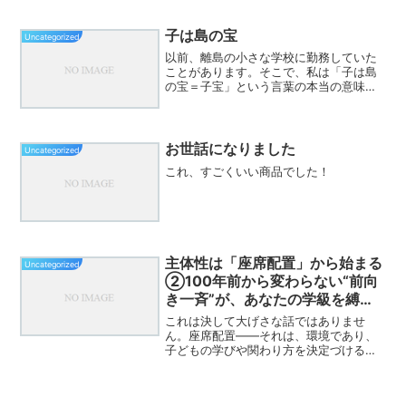
ョンを受け、改善部分に気付かされ
た。・学校の健康診断→自分の立場で初
めての健康診断。→課題がたく...
子は島の宝
Uncategorized
以前、離島の小さな学校に勤務していた
ことがあります。そこで、私は「子は島
の宝＝子宝」という言葉の本当の意味を
知りました。言葉としては知っていまし
た。でも、そこでは比喩ではなかった。
本当に、宝として扱われていた。人数が
少ないから大切にする、と...
お世話になりました
Uncategorized
これ、すごくいい商品でした！
主体性は「座席配置」から始まる
Uncategorized
②100年前から変わらない“前向
き一斉”が、あなたの学級を縛っ
ている
これは決して大げさな話ではありませ
ん。座席配置――それは、環境であり、
子どもの学びや関わり方を決定づける
「見えない檻」です。生徒主体？選手主
体？――けれど現実は「受け身」「生徒
主体」――。多くの学校が掲げる理想で