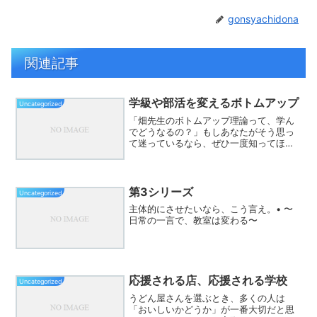
gonsyachidona
関連記事
学級や部活を変えるボトムアップ
Uncategorized
「畑先生のボトムアップ理論って、学ん
でどうなるの？」もしあなたがそう思っ
て迷っているなら、ぜひ一度知ってほし
いことがあります。ボトムアップ理論
は、単なる教育理論ではありません。す
ぐに学級や部活動に生かせる、実践的な
エッセンスが詰まっています...
第3シリーズ
Uncategorized
主体的にさせたいなら、こう言え。• 〜
日常の一言で、教室は変わる〜
応援される店、応援される学校
Uncategorized
うどん屋さんを選ぶとき、多くの人は
「おいしいかどうか」が一番大切だと思