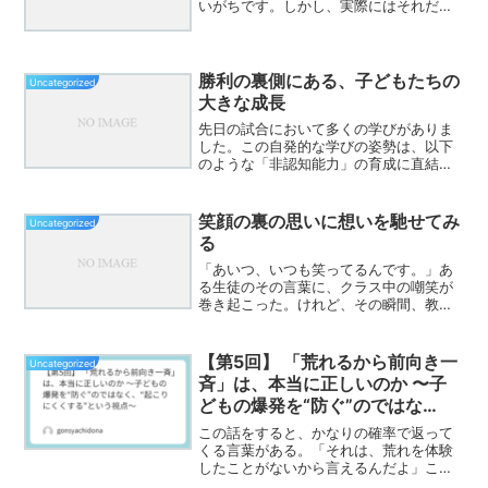
いがちです。しかし、実際にはそれだけ
ではありません。私たちは無意識のうち
に、「また行きたい」と思える理由を求
めています。例えば、丸亀製麺は、どの
店舗へ行っても麺の硬さやだ...
勝利の裏側にある、子どもたちの
Uncategorized
大きな成長
先日の試合において多くの学びがありま
した。この自発的な学びの姿勢は、以下
のような「非認知能力」の育成に直結し
ます。• 自分の考えを明確に言葉にして
伝える力• 仲間の意見を尊重し、チーム
として協働する力• 課題を冷静に分析
笑顔の裏の思いに想いを馳せてみ
Uncategorized
し、次の行動に活かす...
る
「あいつ、いつも笑ってるんです。」あ
る生徒のその言葉に、クラス中の嘲笑が
巻き起こった。けれど、その瞬間、教室
は凍りついた。主任が突然、鋭い口調で
「笑うしかないだろう！」と声を上げた
のだ。その場にいた全員が息をのんだ。
【第5回】 「荒れるから前向き一
Uncategorized
あの子がなぜ笑うのか、何...
斉」は、本当に正しいのか 〜子
どもの爆発を“防ぐ”のではな
く、“起こりにくくする”という視
この話をすると、かなりの確率で返って
点〜
くる言葉がある。「それは、荒れを体験
したことがないから言えるんだよ」この
言葉には、重みがある。現場で本当にし