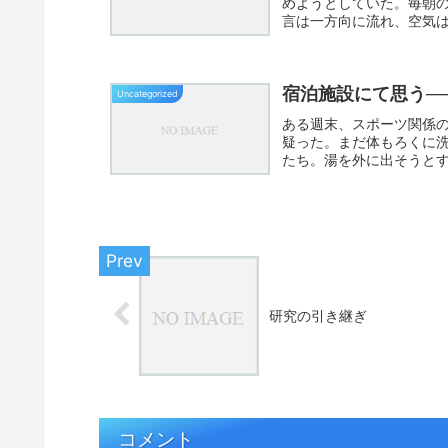
めようとしていた。毎朝
言は一方向に流れ、空気
をつけ...
宿泊施設にて思う─
Uncategorized
ある週末、スポーツ関係
疑った。まだ体もろくに
たち。湯を外に出そうと
してい...
研究の引き継ぎ
コメント