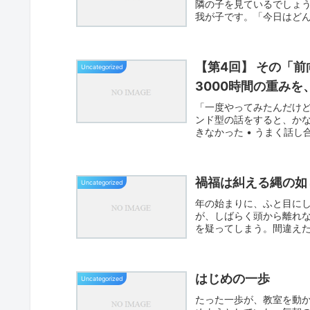
隣の子を見ているでしょ
我が子です。「今日はど
「頑張っ...
【第4回】 その「
Uncategorized
3000時間の重み
「一度やってみたんだけ
ンド型の話をすると、かな
きなかった • うまく話し
禍福は糾える縄の如
Uncategorized
年の始まりに、ふと目に
が、しばらく頭から離れ
を疑ってしまう。間違え
眠れない...
はじめの一歩
Uncategorized
たった一歩が、教室を動