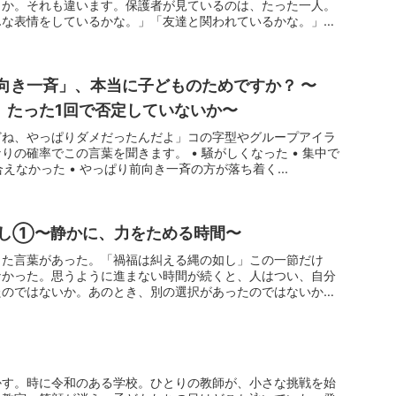
うか。それも違います。保護者が見ているのは、たった一人。
んな表情をしているかな。」「友達と関われているかな。」
前向き一斉」、本当に子どものためですか？ 〜
を、たった1回で否定していないか〜
どね、やっぱりダメだったんだよ」コの字型やグループアイラ
りの確率でこの言葉を聞きます。 • 騒がしくなった • 集中で
合えなかった • やっぱり前向き一斉の方が落ち着く...
し①〜静かに、力をためる時間〜
した言葉があった。「禍福は糾える縄の如し」この一節だけ
なかった。思うように進まない時間が続くと、人はつい、自分
たのではないか。あのとき、別の選択があったのではないか。
かす。時に令和のある学校。ひとりの教師が、小さな挑戦を始