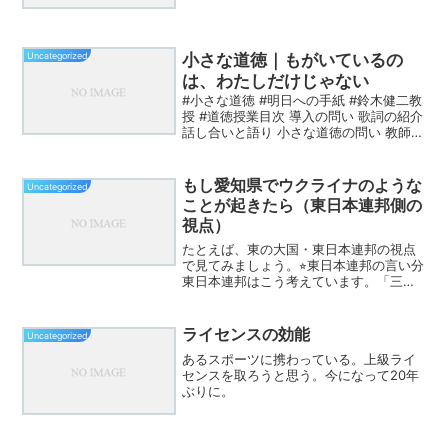
う意味だ。ある時、自分は、これまで立
っていた場所から一歩離れたところに立
つことになった。理由を語れば説明はで
きる。けれど、正解か不正...
Uncategorized
小さな道徳｜もがいているの
は、わたしだけじゃない
#小さな道徳 #明日への手紙 #鈴木健二教
授 #道徳授業目次 導入の問い 歌詞の紹介
話し合いと語り 小さな道徳の問い 教師の
まとめ導入の問い授業のはじまりに、黒
板に問いを書きます。「あなたは、今、
もがいていることはありますか？」反応
もし愛知県でウクライナのような
Uncategorized
が薄け...
ことが起きたら（東日本連邦側の
視点）
たとえば、東の大国・東日本連邦の視点
で見てみましょう。⭐︎東日本連邦の言い分
東日本連邦はこう考えています。「三河
地方には、昔から東日本文化をもつ人た
ちが多く住んでいる。もともとこの地は
我々の祖先が開拓した土地だ。だから愛
ライセンスの効能
Uncategorized
知県の支配から解放し...
あるスポーツに携わっている。上級ライ
センスを取ろうと思う。今になって20年
ぶりに。