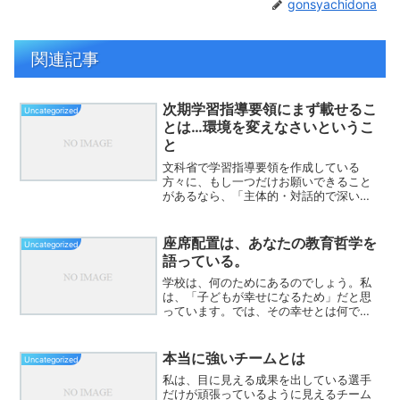
gonsyachidona
関連記事
次期学習指導要領にまず載せるこ
Uncategorized
とは…環境を変えなさいというこ
と
文科省で学習指導要領を作成している
方々に、もし一つだけお願いできること
があるなら、「主体的・対話的で深い学
び」の説明より先に、「なぜ座席配置を
変える必要があるのか」を載せてほしい
と思います。下の絵を見てください。学
座席配置は、あなたの教育哲学を
Uncategorized
校教育は、この100年間で...
語っている。
学校は、何のためにあるのでしょう。私
は、「子どもが幸せになるため」だと思
っています。では、その幸せとは何でし
ょうか。精神科医・樺沢紫苑さんは、幸
せには順番があると言います。第一に、
セロトニン。安心して過ごせること。心
本当に強いチームとは
Uncategorized
も体も健康であること。第...
私は、目に見える成果を出している選手
だけが頑張っているように見えるチーム