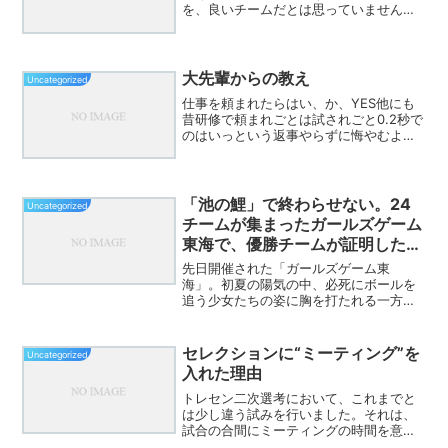
を、良いチームだとは思っていません。
公式戦で出場機会を多く得ている選手
や、評価されやすい立場の選手だけが主
役になってしまうチームでは、長い目で
見たときに力が続かないと感...
大先輩からの教え
Uncategorized
仕事を頼まれたらはい、か、YES他にも
昔研修で頼まれごとは試されごと0.2秒で
のはいっという返事やらずに悔やむより
やって悔やむという岬太郎くんの言葉と
繋がるんだよなあ
「池の鯉」で終わらせない。24
Uncategorized
チームが集まったガールズゲーム
東海で、優勝チームが証明した
「子供が主役」の真髄。
先日開催された「ガールズゲーム東
海」。初夏の陽気の中、必死にボールを
追う少女たちの姿に胸を打たれる一方
で、私はある「違和感」と、それを吹き
飛ばすような「衝撃」を同時に味わいま
した。今日は、一保護者の独り言とし
セレクションに“ミーティング”を
Uncategorized
て、しかし、これからの子供たちの...
入れた理由
トレセン二次選考において、これまでと
は少し違う試みを行いました。それは、
試合の合間にミーティングの時間を意図
的に設定し、その様子も評価するという