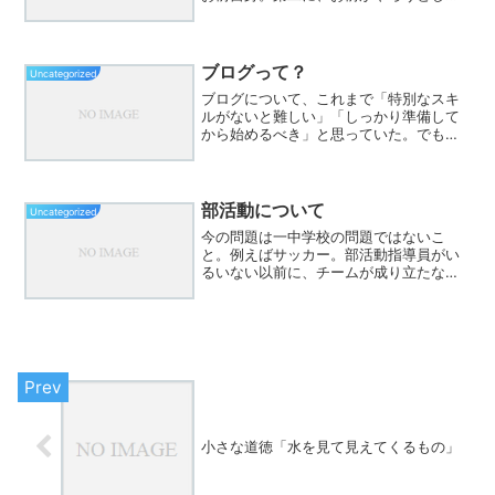
ことを経験していないか、そいつが過去
に失敗した、もしくは、そいつの人生経
験の範疇で出あってよろしくないと思っ
たことと思い込んでるやつ...
ブログって？
Uncategorized
ブログについて、これまで「特別なスキ
ルがないと難しい」「しっかり準備して
から始めるべき」と思っていた。でも、
あるブロガーさんの発信を見て、その考
えが変わった。大事なのは「まずやって
みること」。最初から完璧じゃなくても
いい。続けるうちに経験が...
部活動について
Uncategorized
今の問題は一中学校の問題ではないこ
と。例えばサッカー。部活動指導員がい
るいない以前に、チームが成り立たない
数の中学校が多いこと。中学校ごとに指
導員を探すことより、地域単位の部活動
のようなチームを公的に設立して支援者
（指導者ではない）を集める...
小さな道徳「水を見て見えてくるもの」