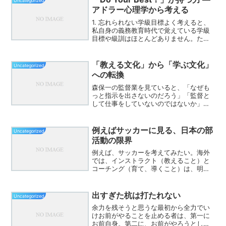
Uncategorized
アドラー心理学から考える
1. 忘れられない学級目標よく考えると、
私自身の義務教育時代で覚えている学級
目標や級訓はほとんどありません。ただ
一つだけ、今も心に残っているのが「Do
Your Best！」という言葉です。担任の先
生は、この言葉を掲げた学級通信をほぼ
「教える文化」から「学ぶ文化」
Uncategorized
毎日の...
への転換
森保一の監督業を見ていると、「なぜも
っと指示を出さないのだろう」「監督と
して仕事をしていないのではないか」と
感じる人が少なくない。しかし、それは
森保監督の問題というより、私たちが育
ってきた文化の影響ではないだろうか。
例えばサッカーに見る、日本の部
Uncategorized
日本では、学制以来、およ...
活動の限界
例えば、サッカーを考えてみたい。海外
では、インストラクト（教えること）と
コーチング（育て、導くこと）は、明確
に役割が分かれている。それぞれに専門
性があり、当然のように報酬が支払われ
る。戦術を教える人がいる。技術を磨く
出すぎた杭は打たれない
Uncategorized
人がいる。心理面や成長段...
余力を残そうと思うな最初から全力でい
けお前がやることを止める者は、第一に
お前自身。第二に、お前がやろうとした