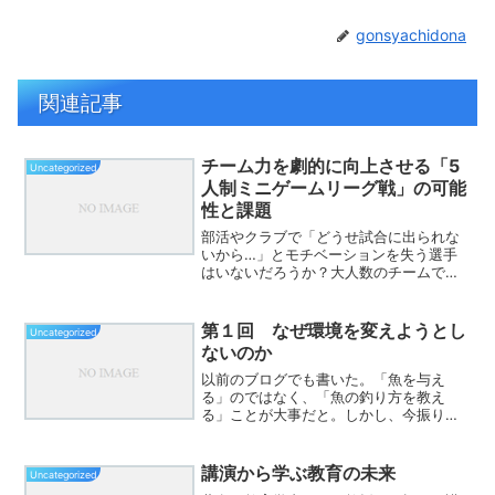
gonsyachidona
関連記事
チーム力を劇的に向上させる「5
Uncategorized
人制ミニゲームリーグ戦」の可能
性と課題
部活やクラブで「どうせ試合に出られな
いから…」とモチベーションを失う選手
はいないだろうか？大人数のチームで
は、どうしても選手の成長意欲が薄れて
しまうことが多い。そんな時に、チーム
内5人制ミニゲームリーグ戦を導入すると
第１回 なぜ環境を変えようとし
Uncategorized
いう新しい方法が、選手た...
ないのか
以前のブログでも書いた。「魚を与え
る」のではなく、「魚の釣り方を教え
る」ことが大事だと。しかし、今振り返
ると、もっと本質的なことがあるように
思う。それは、「魚を釣らざるを得ない
環境に置くこと」である。自分自身が“与
講演から学ぶ教育の未来
Uncategorized
えられる側”だった自分は小...