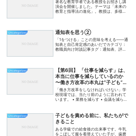
著名な教育学者である教授をお招きし講
演会を開催しました。テーマは「未来の
教育と指導法の進化」。教授は、多様な
学び方を取り入れることで、生徒一人ひ
とりの能力を引き出す重要性を説かれま
した。教授が強調されたのは、画一的な
教育からの脱却です。これ...
通知表を思う②
Uncategorized
「1をつける」ことの意味を考える——通
知表と自己肯定感のあいだでカテゴリ：
教職員向け対談記事タグ：通知表、評価
のあり方、教員の自戒、教育改革こんな
方に読んでほしい 評価や評定に日々悩み
ながら通知表を作っている担任の先生 子
どもの可能性を数値...
【第6回】 「仕事を減らす」は、
Uncategorized
本当に仕事を減らしているのか
〜働き方改革の本丸は“子ども”に
ある〜
「働き方改革をしなければいけない」学
校現場では、当たり前のように言われて
います。 • 業務を減らす • 会議を減らす
• 分掌を見直す • 外部に任せるどれも大
切です。でも、どこかでこう感じていな
いでしょうか。「確かに減ってはいるけ
子どもを責める前に、私たちがで
Uncategorized
ど、楽に...
きること
ある学級での給食後の出来事です。牛乳
をこぼして服を着替えていた子が、歯磨