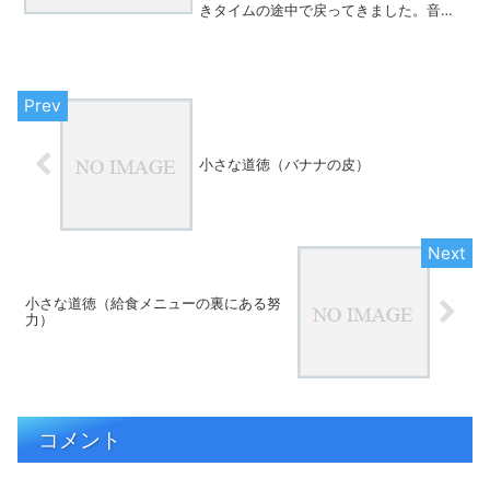
きタイムの途中で戻ってきました。音楽
はすでに半分以上終わっており、彼は
「先生だって磨いてないじゃん」と言い
ながらも、歯ブラシを手に取って数分だ
け磨き、みんなと同じタイミ...
小さな道徳（バナナの皮）
小さな道徳（給食メニューの裏にある努
力）
コメント