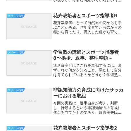
とだ。会場を見渡すと、どのチームも指
導者が中心に立ち、選手たちはその周り
に集まっている。ポジションを決めるの
花卉栽培者とスポーツ指導者9
スポーツ指導
も、作戦を考えるのも、試...
花卉栽培者にとって自然界の花からも学
ぶことがある。昨年度育てたものからの
種から育てたり、購入した種から育てた
りがほとんど。それとは別に職場の片隅
にちょこっと咲く自然に咲いた花。気づ
くかな？きっと人間も同じなんだろうな
あ。グラウンドの中で目立...
学習塾の講師とスポーツ指導者
スポーツ指導
8〜挨拶、返事、整理整頓～
無形資産とは？これを意識するには、ま
ずそれが何かを知ること。果たして自分
は育てられているのかどうか？学習塾に
おいても、それを意識しているところも
あるだろう。つまるところ、どこにおい
ても、その力を育成する視点がこの日本
非認知能力の育成に向けたサッカ
スポーツ指導
では大切なのではないか？...
ーにおける取組
今回の実践は、選手自身が考え、判断
し、行動するという非認知能力の育成に
焦点を当てたものであり、畑喜美夫氏の
推奨するボトムアップ理論、森保一ジャ
パンが目指す自立した選手像に通じる、
極めて意義深い取り組みであると評価で
花卉栽培者とスポーツ指導者2
スポーツ指導
きます。特に、「自分たちで...