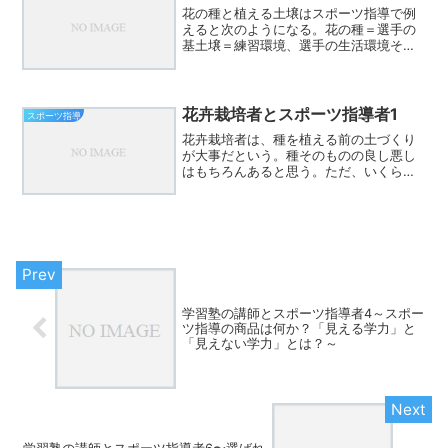
花の種と植える土壌はスポーツ指導で例
えると次のようになる。花の種＝選手の
基土壌＝練習環境、選手の生活環境そう
考えると、種の成長の度合いが土壌の善
し悪しに基づくことを知れば、練習環
境、生活環境に意識が向く。土作りの大
切さは花を育てれば痛感する...
花卉栽培者とスポーツ指導者1
スポーツ指導
花卉栽培者は、種を植える前の土づくり
が大事だという。種そのものの良し悪し
はもちろんあると思う。ただ、いくら良
い種であっても、土が良くなければ育ち
は悪い土壌という環境が成長には関係し
てくる。スポーツ指導においても然り。
選手の良し悪し、資質の良...
学習塾の講師とスポーツ指導者4～スポー
ツ指導の商品は何か？「見える学力」と
「見えない学力」とは？～