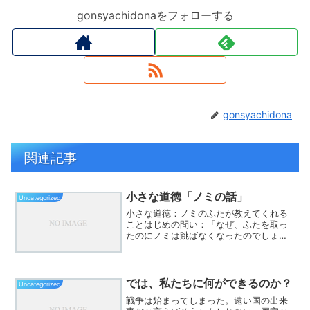
gonsyachidonaをフォローする
gonsyachidona
関連記事
小さな道徳「ノミの話」
Uncategorized
小さな道徳：ノミのふたが教えてくれる
ことはじめの問い：「なぜ、ふたを取っ
たのにノミは跳ばなくなったのでしょう
か？」ノミは自分の体の何百倍もの高さ
を跳ぶことができるすごい生き物です。
ある実験で、ノミをコップに入れて透明
なふたをしました。最初は...
では、私たちに何ができるのか？
Uncategorized
戦争は始まってしまった。遠い国の出来