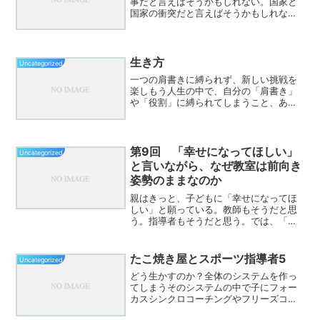
事だと言えばそうかもしれない。国家と
国家の衝突だと言えばそうかもしれな
い。けれど、教室で起きる喧嘩を思い出
す。当事者同士がヒートアップしている
とき、周りの子どもたちはどうするか。
煽る子もいる。動画を撮る子...
生き方
Uncategorized
一つの肩書きに縛られず、新しい挑戦を
楽しもう人生の中で、自分の「肩書き」
や「役割」に縛られてしまうこと、あり
ませんか？私は今、これまでの自分の枠
を少しずつ広げ、新しい挑戦に向かって
います。そんなときに出会ったのが、増
位山太志郎さんの生き方で...
第9回 「幸せになってほしい」
Uncategorized
と言いながら、なぜ教室は前向き
姿勢のままなのか
親はきっと、子どもに「幸せになってほ
しい」と願っている。教師もそうだと思
う。指導者もそうだと思う。では、「幸
せ」とは何なのだろうか。この問いを考
えた時、自分は 樺沢紫苑 さんの話を思い
出す。樺沢さんは、幸せを「脳内物質」
たこ焼き屋とスポーツ指導者5
Uncategorized
の観点から説明してい...
どう生かすのか？全体のシステムを作っ
てしまうそのシステムの中で子にフォー
カスシンクロコーチングやフリーズコー
チングを適度に取り入れてとにかく、個