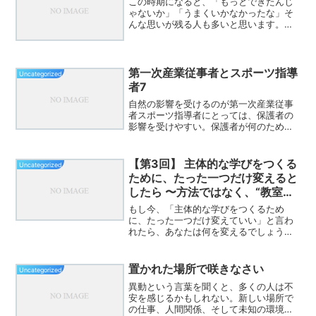
この時期になると、「もっとできたんじ
ゃないか」「うまくいかなかったな」そ
んな思いが残る人も多いと思います。内
田樹さんに『先生はえらい』という本が
あります。内田さんの言う「えらい」
は、成果を出したとか、立派だったとい
う意味ではありません。思う...
第一次産業従事者とスポーツ指導
Uncategorized
者7
自然の影響を受けるのが第一次産業従事
者スポーツ指導者にとっては、保護者の
影響を受けやすい。保護者が何のために
スポーツをさせているのかその立場によ
っていろんな対応がありうる。体力？技
術？技能？
【第3回】 主体的な学びをつくる
Uncategorized
ために、たった一つだけ変えると
したら 〜方法ではなく、“教室の
デフォルト”を変える〜
もし今、「主体的な学びをつくるため
に、たった一つだけ変えていい」と言わ
れたら、あなたは何を変えるでしょう
か。発問でしょうか。教材でしょうか。
板書でしょうか。ICTでしょうか。授業の
流れでしょうか。どれも大事です。どれ
置かれた場所で咲きなさい
Uncategorized
も意味があります。でも私...
異動という言葉を聞くと、多くの人は不
安を感じるかもしれない。新しい場所で
の仕事、人間関係、そして未知の環境。