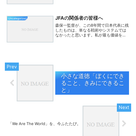
そんな時こそ思い出したいのが「置かれ
た場所で咲きなさい」という言葉だ。ど
んな環境でも、そこでどう生きるかは自
分次第。咲くか枯れるかは...
JFAの関係者の皆様へ
Uncategorized
森保一監督が、この8年間で日本代表に残
したものは、単なる戦術やシステムでは
なかったと思います。私が最も価値を感
じているのは、「選手主体」という考え
方です。監督がすべてを決めるのではな
く、選手が考え、対話し、判断し、責任
をもってプレーする。そ...
小さな道徳「ぼくにでき
ること、きみにできるこ
と」
「We Are The World」を、今ふたたび。