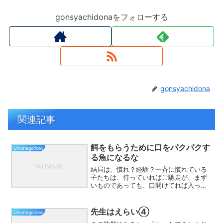
gonsyachidonaをフォローする
gonsyachidona
関連記事
餌をもらうために口をパクパクす
Uncategorized
る魚になるな
結局は、慣れ？経験？一斉に慣れている
子たちは、待っていればご馳走が、まず
いものであっても、口開けてれば入って
くるようなものだ口開けていてももらえ
ないよその代わり自分で求めたら、あな
たのご馳走を自分の好きな時に手に入れ
先生はえらい④
Uncategorized
る力がつくそのためには、...