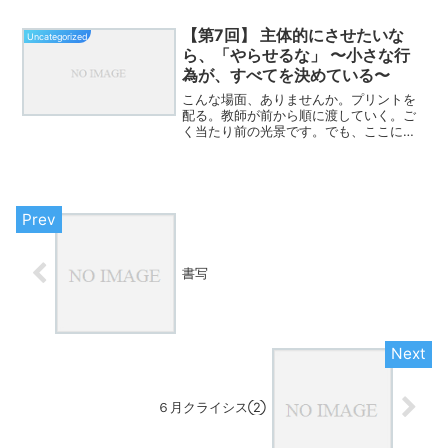
ちが本当に応援したくなるのは、少し違
う人ではないだろうか。素直な人。感謝
【第7回】 主体的にさせたいな
Uncategorized
できる人。一生懸命な人。...
ら、「やらせるな」 〜小さな行
為が、すべてを決めている〜
こんな場面、ありませんか。プリントを
配る。教師が前から順に渡していく。ご
く当たり前の光景です。でも、ここに大
きなヒントがあります。そのプリント、
誰が“取りに行こう”としていますか。教
師が配る。子どもは待つ。この構造の中
で、子どもは何を学んで...
書写
６月クライシス②