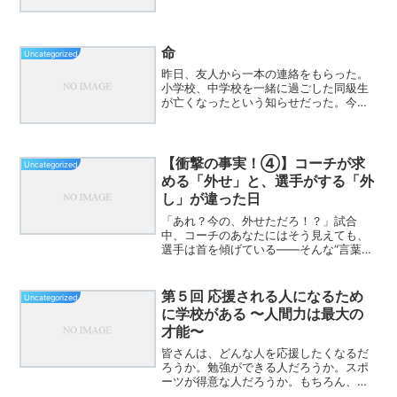
時間。この時間の使い方次第で、子ども
たちの未来は大きく変わります。この記
事では、その1015時間で「学力」だけで
なく「人間力...
命
Uncategorized
昨日、友人から一本の連絡をもらった。
小学校、中学校を一緒に過ごした同級生
が亡くなったという知らせだった。今
日、そのお通夜に参列してきた。人懐っ
こくて、誰とでも自然に笑って話せる、
本当にいいやつだった。会場には、彼の
子どもたち――男の子、男の...
【衝撃の事実！④】コーチが求
Uncategorized
める「外せ」と、選手がする「外
し」が違った日
「あれ？今の、外せただろ！？」試合
中、コーチのあなたにはそう見えても、
選手は首を傾げている——そんな“言葉の
すれ違い”に悩んでいませんか？今回は、
攻撃で最も起こりやすい、指示とプレー
の「言葉のズレ」をテーマにします。こ
第５回 応援される人になるため
Uncategorized
れを知るだけで、あなた...
に学校がある 〜人間力は最大の
才能〜
皆さんは、どんな人を応援したくなるだ
ろうか。勉強ができる人だろうか。スポ
ーツが得意な人だろうか。もちろん、そ
れも素晴らしいことである。しかし私た