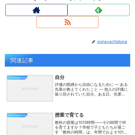
gonsyachidona
関連記事
自分
Uncategorized
評価の呪縛から自由になるために ― ある
先輩が教えてくれたこと ― 他人の評価に
振り回されていた自分。ある日、先輩の
言葉と出会い、自分の中にあった思いが
静かに目を覚ました──。 この言葉たち
が、あのとき背中を押してくれた 「あな
たが何をして...
授業で育てる
Uncategorized
教科の授業は1015時間――その時間で何
を育てますか？学校で子どもたちが過ご
す「教科の時間」は、年間でおよそ1015