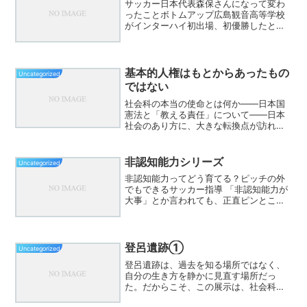
サッカー日本代表森保さんになって変わ
ったことボトムアップ広島観音高等学校
がインターハイ初出場、初優勝したと
き、ボトムアップ理論の下あれから何年
経ったのだろう主流になりはじめた選手
主体考えるとは日頃の学校教育が変われ
ばスポーツも変わる毎日６時...
基本的人権はもとからあったもの
Uncategorized
ではない
社会科の本当の使命とは何か――日本国
憲法と「教える責任」について――日本
社会のあり方に、大きな転換点が訪れて
いるように感じます。最近の選挙や世論
の動きを見ていると、民主主義や人権の
価値が正しく理解されず、短絡的な主張
非認知能力シリーズ
Uncategorized
や耳障りのよい言葉に影響...
非認知能力ってどう育てる？ピッチの外
でもできるサッカー指導 「非認知能力が
大事」とか言われても、正直ピンとこな
いことがあった。でも最近、ふと気づい
た。サッカーの現場って、実はこの“目に
見えない力”を育てるチャンスにあふれて
るんじゃないかって...
登呂遺跡①
Uncategorized
登呂遺跡は、過去を知る場所ではなく、
自分の生き方を静かに見直す場所だっ
た。だからこそ、この展示は、社会科だ
けで終わらせてはいけない。朝の5分。教