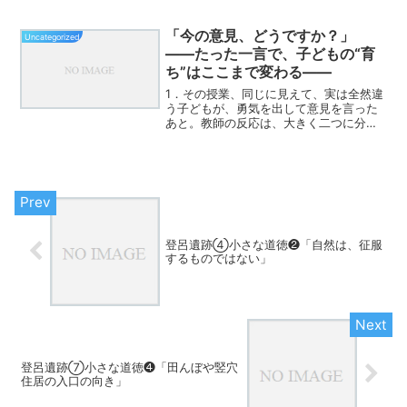
室の空気を整えるための、小さな、しか
し確かな道徳教材として、登呂遺跡は、
今も生き続けている。
「今の意見、どうですか？」
Uncategorized
――たった一言で、子どもの“育
ち”はここまで変わる――
1．その授業、同じに見えて、実は全然違
う子どもが、勇気を出して意見を言った
あと。教師の反応は、大きく二つに分か
れます。 • 「そうだね」 → 次に進む教
師 • 「今の意見、どうですか？」 → も
う一度、場をひらく教師どちらも、間違
いではあり...
登呂遺跡④小さな道徳❷「自然は、征服
するものではない」
登呂遺跡⑦小さな道徳❹「田んぼや竪穴
住居の入口の向き」