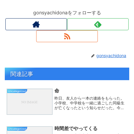
gonsyachidonaをフォローする
gonsyachidona
関連記事
命
Uncategorized
昨日、友人から一本の連絡をもらった。
小学校、中学校を一緒に過ごした同級生
が亡くなったという知らせだった。今
日、そのお通夜に参列してきた。人懐っ
こくて、誰とでも自然に笑って話せる、
本当にいいやつだった。会場には、彼の
子どもたち――男の子、男の...
時間差でやってくる
Uncategorized