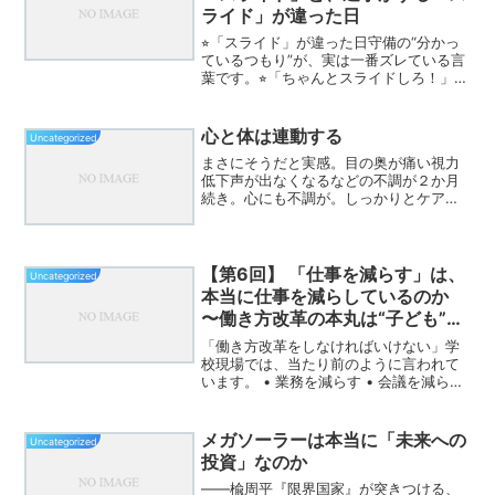
ライド」が違った日
⭐︎「スライド」が違った日守備の“分かっ
ているつもり”が、実は一番ズレている言
葉です。⭐︎「ちゃんとスライドしろ！」
が、なぜ機能しないのか試合中、ベンチ
から何度も飛ぶこの言葉。「スライド！
スライド！」しかし現象として起きてい
心と体は連動する
Uncategorized
るのは——・中央...
まさにそうだと実感。目の奥が痛い視力
低下声が出なくなるなどの不調が２か月
続き。心にも不調が。しっかりとケアし
たいら、
【第6回】 「仕事を減らす」は、
Uncategorized
本当に仕事を減らしているのか
〜働き方改革の本丸は“子ども”に
ある〜
「働き方改革をしなければいけない」学
校現場では、当たり前のように言われて
います。 • 業務を減らす • 会議を減らす
• 分掌を見直す • 外部に任せるどれも大
切です。でも、どこかでこう感じていな
いでしょうか。「確かに減ってはいるけ
メガソーラーは本当に「未来への
Uncategorized
ど、楽に...
投資」なのか
――楡周平『限界国家』が突きつける、