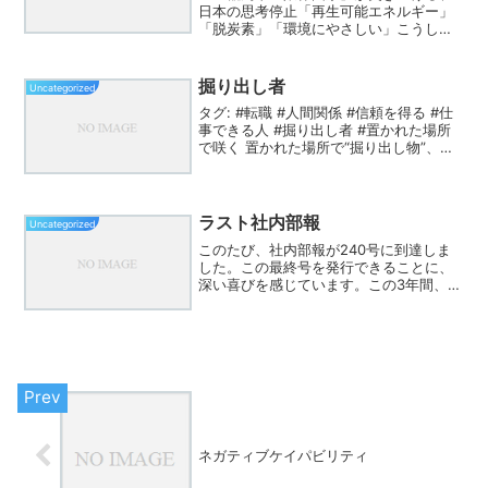
日本の思考停止「再生可能エネルギー」
「脱炭素」「環境にやさしい」こうした
言葉は、いつの間にか疑うこと自体がた
めらわれる“正義のラベル”になった。だ
が、楡周平『限界国家』を読むと、その
掘り出し者
Uncategorized
空気こそが、日本が限界...
タグ: #転職 #人間関係 #信頼を得る #仕
事できる人 #掘り出し者 #置かれた場所
で咲く 置かれた場所で“掘り出し物”、い
や、“掘り出し者”と思われる人の働き方
｜信頼される立ち振る舞いのコツ「この
人、来てくれて本当によかった」そんな
ふう...
ラスト社内部報
Uncategorized
このたび、社内部報が240号に到達しま
した。この最終号を発行できることに、
深い喜びを感じています。この3年間、社
内部報を通じて自分自身の成長と学びを
記録し、皆さんとの関わりを大切にして
きました。今回の社内部報では、これま
で支えてくださった皆...
ネガティブケイパビリティ