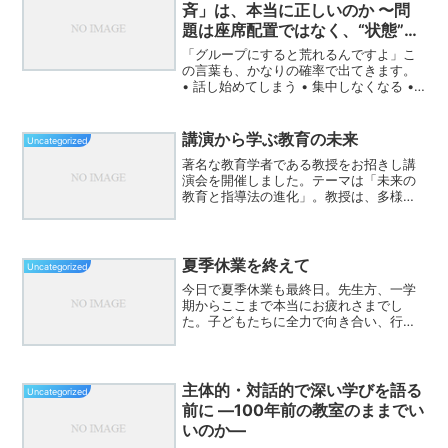
な手法な...
斉」は、本当に正しいのか 〜問
題は座席配置ではなく、“状態”で
はないか〜
「グループにすると荒れるんですよ」こ
の言葉も、かなりの確率で出てきます。
• 話し始めてしまう • 集中しなくなる •
無駄話が増える • 統制が取れなくなるだ
から、「やっぱり前向き一斉の方がい
い」という結論になる。これも、とても
講演から学ぶ教育の未来
Uncategorized
よく分かり...
著名な教育学者である教授をお招きし講
演会を開催しました。テーマは「未来の
教育と指導法の進化」。教授は、多様な
学び方を取り入れることで、生徒一人ひ
とりの能力を引き出す重要性を説かれま
した。教授が強調されたのは、画一的な
教育からの脱却です。これ...
夏季休業を終えて
Uncategorized
今日で夏季休業も最終日。先生方、一学
期からここまで本当にお疲れさまでし
た。子どもたちに全力で向き合い、行事
や研修に取り組みながらも、それぞれに
充電の時間をもてたことと思います。そ
して、いよいよ明日からは長い２学期。
行事も多く、子どもも先生も...
主体的・対話的で深い学びを語る
Uncategorized
前に ―100年前の教室のままでい
いのか―