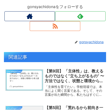
gonsyachidonaをフォローする
gonsyachidona
関連記事
【第9回】 「主体性」は、教える
Uncategorized
ものではなく“立ち上がるもの” 〜
方法ではなく、状態と環境から考
え直す〜
「主体性を育てたい」学校現場では、本
当によく聞く言葉である。そして、その
言葉が出た瞬間から、私たちはすぐにこ
う考え始める。 • どんな活動を入れれば
いいか • どんな発問をすればいいか • ど
んな授業展開なら主体的になるか • どん
【第5回】 「荒れるから前向き一
Uncategorized