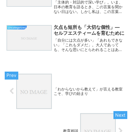
「主体的・対話的で深い学び」。いま、
日本の教育を語るとき、この言葉を聞か
ない日はない。しかし私は、この言葉を
耳にするたびに一つの疑問を抱く。それ
はとても単純な問いである。教室の座席
配置に、なぜ誰も疑問を呈さないのだろ
欠点も短所も「大切な個性」―
Uncategorized
うか。教室に入ると、子ど...
セルフエスティームを育むために
「自分には欠点が多い」「あれもできな
い」「これもダメだ」。大人であって
も、そんな思いにとらわれることはあり
ませんか？学校現場でも、子どもたちは
日々「できた・できない」で比べられま
す。その結果、「自分はダメだ」と自己
否定に陥ってしまう子が少な...
「わからないから教えて」が言える教室
こそ、学びの始まり
教育相談