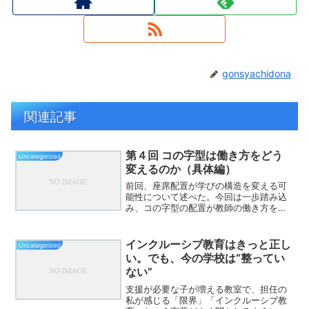
gonsyachidona
関連記事
第４回 コの字型は働き方をどう
Uncategorized
変えるのか（具体編）
前回、座席配置が学びの構造を変える可
能性について述べた。今回は一歩踏み込
み、コの字型の配置が教師の働き方をど
のように変えるのかを、具体的な場面で
考えてみたい。まず、「発言場面」であ
る。従来の授業では、教師が発言者を指
インクルーシブ教育はきっと正し
Uncategorized
名し、その発言を全体に広...
い。でも、今の学校は“整ってい
ない”
支援が必要な子が増える教室で、担任の
私が感じる「限界」「インクルーシブ教