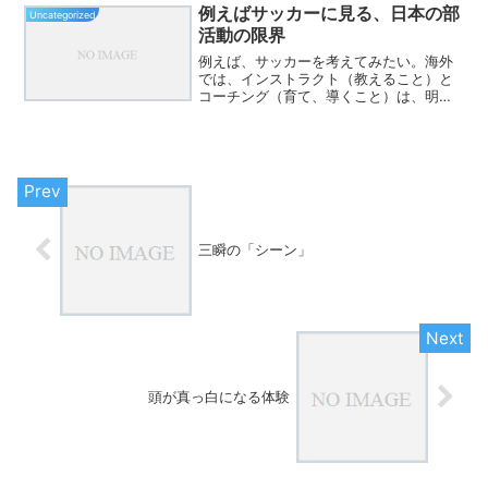
価の過酷さと数字の呪い 同時進行という
例えばサッカーに見る、日本の部
Uncategorized
地獄：堀裕嗣さん...
活動の限界
例えば、サッカーを考えてみたい。海外
では、インストラクト（教えること）と
コーチング（育て、導くこと）は、明確
に役割が分かれている。それぞれに専門
性があり、当然のように報酬が支払われ
る。戦術を教える人がいる。技術を磨く
人がいる。心理面や成長段...
三瞬の「シーン」
頭が真っ白になる体験