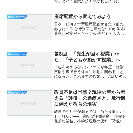
育」という言葉がよく聞かれるようにな
りました。障がいのある子も、みんなと
同じ教室で学ぼうという取り組み。素晴
らしい理念だと思います。でも――。現
座席配置から変えてみよう
Uncategorized
場は、限界ギリギリです。...
目次1. 前向き一斉座席配置が当たり前の
あなたへ2. なぜ疑問を持たないのか3. 職
員室が教室だったら？4. 子どもと大人は
本当に違うのか5. 「必要なときに変えま
す」論への違和感6. 学制発布から100
年、変わらない教室7. 主体的・対話...
第8回 「先生が回す授業」か
Uncategorized
ら、「子どもが動かす授業」へ
「魚を与えるな」シリーズ今年度、特別
支援学級で行う外国語活動に関わること
になった。これまでの授業は、ALTや教
師が中心となり、「次はこれをやるよ」
と進行しながら進める、いわゆる教師主
導型のスタイルだった。もちろん、それ
教員不足は当然？現場の声から考
Uncategorized
にも良さはある。ただ、...
える「評価」の過酷さと、飛行機
に例えた教育の現実
教員のなり手が減るのは「当たり前」か
もしれない──。過酷な評価制度、同時多
発的な業務、小学校現場の疲弊…現場か
らの本音を対談形式で語ります。目次 は
じめに：なぜ教員になりたくないのか 評