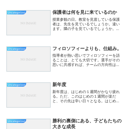
保護者は何を見に来ているのか
Uncategorized
授業参観の日。教室を見渡している保護
者は、先生を見ているでしょうか。違い
ます。隣の子を見ているでしょうか。そ
れも違います。保護者が見ているのは、
たった一人。我が子です。「今日はどん
な表情をしているかな。」「友達と関わ
れているかな。」「頑張っ...
フィロソフィーよりも、仕組み。
Uncategorized
指導者が熱い思いでフィロソフィーを語
ることは、とても大切です。選手がその
思いに共感すれば、チームの方向性は揃
います。でも、チームを本当に変えるの
は、フィロソフィーそのものではなく、
それを実現する「仕組み」ではないでし
ょうか。以前は、「いい話...
新年度
Uncategorized
新年度は、はじめの１週間がかなり疲れ
る。ただ、このはじめの１週間が楽だ
と、その先は辛い日々となる。はじめが
肝心。そう思って、この数日がんばって
いる。皆さんの仕事、皆一緒なのではな
いかなあ。
勝利の裏側にある、子どもたちの
Uncategorized
大きな成長