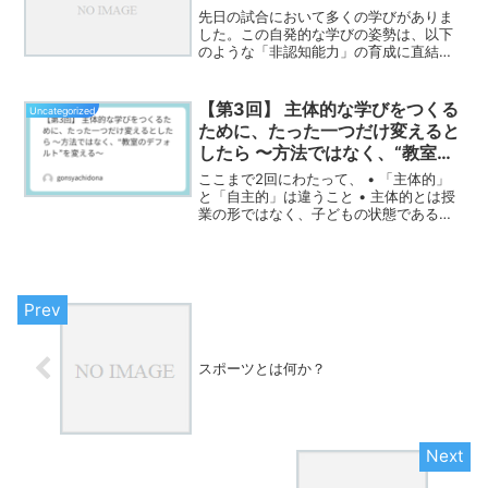
先日の試合において多くの学びがありま
した。この自発的な学びの姿勢は、以下
のような「非認知能力」の育成に直結し
ます。• 自分の考えを明確に言葉にして
伝える力• 仲間の意見を尊重し、チーム
として協働する力• 課題を冷静に分析
【第3回】 主体的な学びをつくる
Uncategorized
し、次の行動に活かす...
ために、たった一つだけ変えると
したら 〜方法ではなく、“教室の
デフォルト”を変える〜
ここまで2回にわたって、 • 「主体的」
と「自主的」は違うこと • 主体的とは授
業の形ではなく、子どもの状態であるこ
と • その状態をつくるのは、方法だけで
なく、日常のデフォルト環境であること
を書いてきました。では、結局、何を変
えればいいの...
スポーツとは何か？