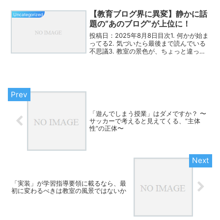
定」は、練習の構成（システム）に深く
関わります。◯「ゲーム→...
【教育ブログ界に異変】静かに話
Uncategorized
題の“あのブログ”が上位に！
投稿日：2025年8月8日目次1. 何かが始ま
ってる2. 気づいたら最後まで読んでいる
不思議3. 教室の景色が、ちょっと違って
見えてくる4. 読後の静かなざわめき5. ま
とめ：読む人の感覚がちょっと変わる1.
何かが始まってる最近、教育関係...
「遊んでしまう授業」はダメですか？ 〜
サッカーで考えると見えてくる、“主体
性”の正体〜
「実装」が学習指導要領に載るなら、最
初に変わるべきは教室の風景ではないか