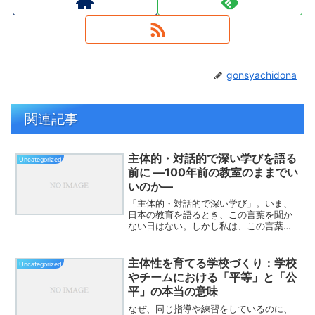
gonsyachidona
関連記事
主体的・対話的で深い学びを語る
Uncategorized
前に ―100年前の教室のままでい
いのか―
「主体的・対話的で深い学び」。いま、
日本の教育を語るとき、この言葉を聞か
ない日はない。しかし私は、この言葉を
耳にするたびに一つの疑問を抱く。それ
はとても単純な問いである。教室の座席
配置に、なぜ誰も疑問を呈さないのだろ
主体性を育てる学校づくり：学校
Uncategorized
うか。教室に入ると、子ど...
やチームにおける「平等」と「公
平」の本当の意味
なぜ、同じ指導や練習をしているのに、