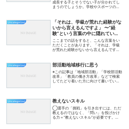
成長する子とそうでない子が分かれてし
まうのでしょうか。学校やスポーツの現
場では、「みんな同じ」が大切にされる
ことがよくあります。同じ教材を使い、
同じ時間をかけ、同じルールや指導で子
「それは、学級が荒れた経験がな
Uncategorized
どもたちに接する。それは...
いから言えるんですよ」 〜“経
験”という言葉の中に隠れている
もの〜
ここまでの話をすると、こんな言葉をい
ただくことがあります。「それは、学級
が荒れた経験がないから言えるんです
よ」「理想論ですよ」「低学年では無理
です」「1年生を育てたことがあります
か？」これも、とても大事な問いだと思
部活動地域移行に思う
Uncategorized
っています。実際、学級が荒...
※この記事は「地域部活動」「学校部活動
改革」「教員の働き方改革」などで検索
してたどり着いた方に向けて書いていま
す。私自身が書いたメモを、若手との対
談形式にまとめました。「部活動の地域
移行」「教員の副業」「非営利クラブチ
ーム設立」あたりのキー...
教えないスキル
Uncategorized
◯選手の「挑戦」を引き出すには、ただ
教えるのではなく、「問い」を投げかけ
る力＝“教えないスキル”が必要です。◯
練習は「安全・安心・安定」の三つ
の“安”を意識した設計がカギ。特に「安