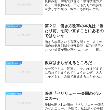
夏休み前、学級で試せる「教育技能のタ
ネ」10選夏休み前。子どもたちの気持ち
が少しずつ緩み、教室にも独特の空気が
流れる時期です。教師としても「まあこ
のままでいいか」と流してしまいそうに
なりますが、そんな時こそ、小さなチャ
レンジが効いてきます。...
第２回 働き方改革の本丸は「当
Uncategorized
たり前」を問い直すことにあるの
ではないか
働き方改革という言葉を聞くと、多くの
場合は業務削減や外部委託、ICTの活用と
いった対策が思い浮かぶ。しかし、現場
に立つ中で感じるのは、それらがどこか
対症療法にとどまっているのではないか
という違和感である。なぜ忙しさは減ら
教室はまちがえるところだ
Uncategorized
ないのか。なぜ負担感...
なぜ私たちは「間違い」をこれほどまで
に恐れてしまうのでしょうかなぜ、大人
も子どもも、人前で間違えることをあれ
ほどまでに恐れてしまうのでしょうか。
学校のテストや仕事の会議で、つい「正
解」を無難に選んでしまい、自分の意見
を引っ込めてしまった経験...
映画『ペリリュー ―楽園のゲル
Uncategorized
ニカ―』
昨日公開された映画 『ペリリュー ―楽園
のゲルニカ―』 を観て、私は深く心を揺