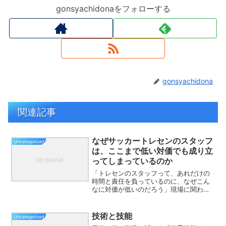
gonsyachidonaをフォローする
gonsyachidona
関連記事
なぜサッカートレセンのスタッフ
Uncategorized
は、ここまで低い対価でも成り立
ってしまっているのか
「トレセンのスタッフって、あれだけの
時間と責任を負っているのに、なぜこん
なに対価が低いのだろう」現場に関わっ
たことのある指導者なら、一度は感じた
ことがある疑問ではないだろうか。それ
でも制度は、長年“問題なく”回ってきた
技術と技能
Uncategorized
ように見える。だが本当...