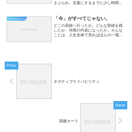
さぶられ、言葉にするまでに少し時間を
要した。澄み渡る海、白い砂、緑濃い森
――まさに「楽園」と呼ぶにふさわしい
自然。その美しい舞台で描かれるのは、
「今」がすべてじゃない。
Uncategorized
極限状態に置かれた...
どこの高校へ行ったか。どんな実績を残
したか。何県の代表になったか。そんな
ことは、人生全体で見ればほんの一場面
にすぎない。本当に大切なのは、その先
だ。このチームで過ごした時間の中で、
仲間を大切にできたか。感謝を伝えられ
たか。努力を積み重ねられ...
ネガティブケイパビリティ
国旗カード