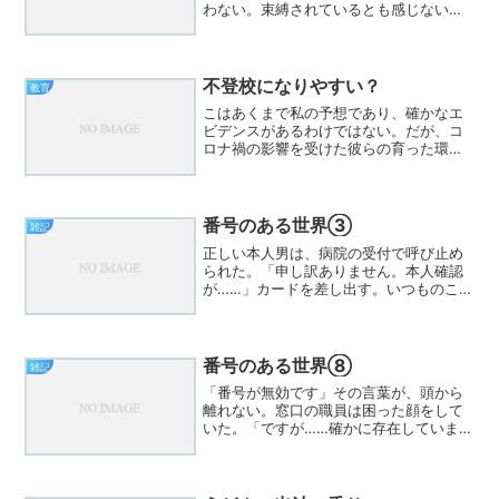
わない。束縛されているとも感じない。
生活は便利で、快適で、問題もない。
「管理社会、ねえ」ニュースの言葉を軽
く笑った。「別に困ってないだろ」それ
が実感だった。ある日、端末...
不登校になりやすい？
教育
こはあくまで私の予想であり、確かなエ
ビデンスがあるわけではない。だが、コ
ロナ禍の影響を受けた彼らの育った環境
を振り返ると、その可能性を感じずには
いられない。小学校中学年の頃、彼らは
マスク生活が日常化し、顔を合わせての
コミュニケーションが大幅...
番号のある世界③
雑記
正しい本人男は、病院の受付で呼び止め
られた。「申し訳ありません。本人確認
が……」カードを差し出す。いつものこと
だ。だが端末は、静かな音を立てた。ピ
ッ。《認証できません》「え？」《番号
が無効です》男は笑った。「いやいや、
昨日も使いましたよ」受...
番号のある世界⑧
雑記
「番号が無効です」その言葉が、頭から
離れない。窓口の職員は困った顔をして
いた。「ですが……確かに存在していま
す」「え？」「同じ番号の方が」背中が
冷たくなる。「こちらの方です」モニタ
ーが回される。映し出されたのは――私