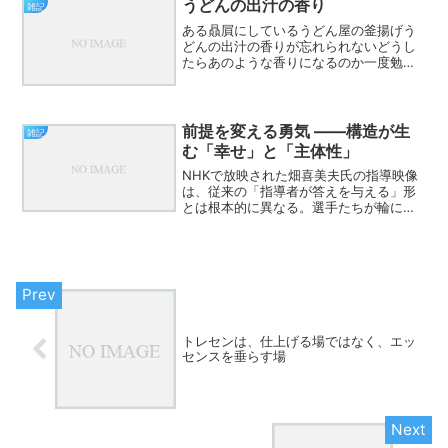
だった。いや、“私と同じ...
うどんの出汁の香り
雑記
ある贔屓にしているうどん屋の釜揚げう
どんの出汁の香りが忘れられないどうし
たらあのような香りになるのか一度勉強
したいなあ
前提を変える勇気 ――構造が生
雑記
む「幸せ」と「主体性」
NHKで放映された畑喜美夫氏の指導映像
は、従来の「指導者が答えを与える」形
とは根本的に異なる。選手たちが輪にな
り、自ら考え、仲間と話し合い、行動を
選び取っていく構造になっている。指導
者はその中央にはいない。むしろ一歩引
き、場のデザインを整え...
トレセンは、仕上げる場ではなく、エッ
センスを垂らす場