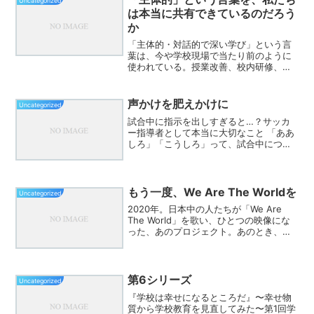
Uncategorized
も意味があります。でも私...
は本当に共有できているのだろう
か
「主体的・対話的で深い学び」という言
葉は、今や学校現場で当たり前のように
使われている。授業改善、校内研修、研
究発表、学習指導案。どこを切り取って
も、この言葉に触れない日はない。しか
し、現場に身を置いていると、ずっと引
声かけを肥えかけに
Uncategorized
っかかっていることがある...
試合中に指示を出しすぎると…？サッカ
ー指導者として本当に大切なこと 「ああ
しろ」「こうしろ」って、試合中につい
言いたくなるんだけど…。最近、上級ラ
イセンス指導者と若手指導者の対談を聞
く機会があって、ちょっと衝撃を受け
た。 ▼ 目次を見る 試...
もう一度、We Are The Worldを
Uncategorized
2020年。日本中の人たちが「We Are
The World」を歌い、ひとつの映像にな
った、あのプロジェクト。あのとき、た
だ見ていた。参加したかったけれど、声
を上げられなかった。でも、今こそもう
一度、できないだろうか。学校でも地域
でもオン...
第6シリーズ
Uncategorized
『学校は幸せになるところだ』〜幸せ物
質から学校教育を見直してみた〜第1回学