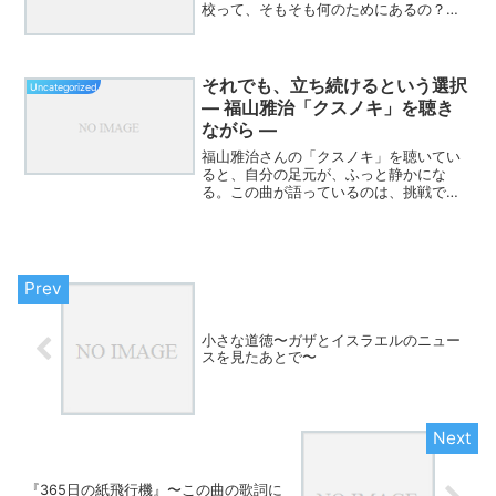
校って、そもそも何のためにあるの？〜
学校は「幸せになる練習」をする場所〜
第2回安心できない教室では、人は育たな
い〜セロトニン的幸福と学校〜第3回「問
題児」なんて、本当...
それでも、立ち続けるという選択
Uncategorized
― 福山雅治「クスノキ」を聴き
ながら ―
福山雅治さんの「クスノキ」を聴いてい
ると、自分の足元が、ふっと静かにな
る。この曲が語っているのは、挑戦で
も、成功でも、声を上げる勇気でもな
い。それでも、立ち続けるという選択
だ。クスノキは、誰かに評価されるため
に立っているわけではない。拍手も...
小さな道徳〜ガザとイスラエルのニュー
スを見たあとで〜
『365日の紙飛行機』〜この曲の歌詞に