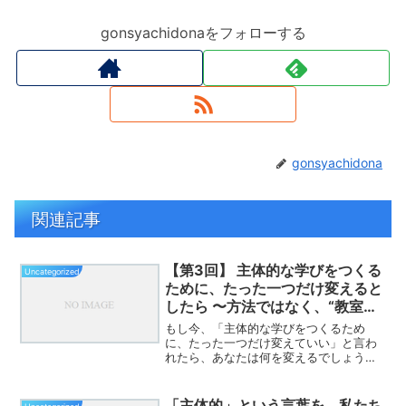
gonsyachidonaをフォローする
gonsyachidona
関連記事
【第3回】 主体的な学びをつくる
Uncategorized
ために、たった一つだけ変えると
したら 〜方法ではなく、“教室の
デフォルト”を変える〜
もし今、「主体的な学びをつくるため
に、たった一つだけ変えていい」と言わ
れたら、あなたは何を変えるでしょう
か。発問でしょうか。教材でしょうか。
板書でしょうか。ICTでしょうか。授業の
流れでしょうか。どれも大事です。どれ
「主体的」という言葉を、私たち