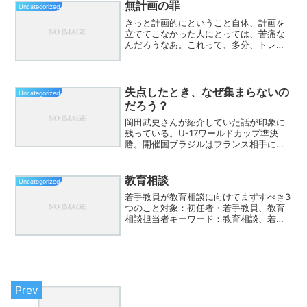
30秒だけ話してみてください。……。ど
無計画の罪
Uncategorized
うでしょう。おそらく多...
きっと計画的にということ自体、計画を
立ててこなかった人にとっては、苦痛な
んだろうなあ。これって、多分、トレー
ニングしないと、計画を立てる作業自体
が、苦痛なんだ。面倒なんだ。だけど無
計画によっておとずれたであろう、自分
にとってマイナスな出来事...
失点したとき、なぜ集まらないの
Uncategorized
だろう？
岡田武史さんが紹介していた話が印象に
残っている。U-17ワールドカップ準決
勝。開催国ブラジルはフランス相手に前
半を0-2で折り返した。苦しい展開だった
が、ハーフタイムになると選手たちは自
分たちだけで激しく議論を始めたとい
教育相談
Uncategorized
う。監督から答えをも...
若手教員が教育相談に向けてまずすべき3
つのこと対象：初任者・若手教員、教育
相談担当者キーワード：教育相談、若手
教員、ガイダンス、座席配置、相談の進
め方教育相談は、子どもの「今」を受け
止め、明日への一歩を共に探す時間で
す。とはいえ、若手にとっ...