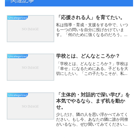
「応援される人」を育てたい。
Uncategorized
私は指導・育成・支援をする中で、いつ
も一つの問いを自分に投げかけていま
す。「何のために強くなるのだろう。」
スポーツの世界では、「強くなること」
や「勝つこと」が目的になりがちです。
しかし、本当にそれがゴールなのでしょ
うか。私は、そうは思いませ...
学校とは、どんなところか？
Uncategorized
「学校とは、どんなところか？」学校は
「幸せ」になるためにある。子どもを大
切にしたい。「この子たちこそが、私た
ちが手塩にかけて育てた自慢の生徒で
す」と胸を張って言い切れる教師であり
たい。では、私たちが目指す「幸せ」と
は何か。私たちは、精神科医...
「主体的・対話的で深い学び」を
Uncategorized
本気でやるなら、まず机を動か
せ。
少しだけ、隣の人を思い浮かべてみてく
ださい。もし今、あなたの隣に誰か同僚
がいるなら、ぜひ聞いてみてください。
「あなたの教室の机配置って、何を前提
にしてる？」そして、その問いについて