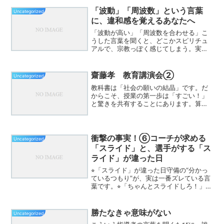
行事も多く、子どもも先生も...
「波動」「周波数」という言葉
Uncategorized
に、違和感を覚えるあなたへ
「波動が高い」「周波数を合わせる」こ
うした言葉を聞くと、どこかスピリチュ
アルで、宗教っぽく感じてしまう。実は
私自身も、長くそう感じてきました。理
屈が飛ばされているような気がする。何
を根拠に言っているのか分からない。そ
齋藤孝 教育講演会②
Uncategorized
れでいて、反論しにくい空...
教科書は「社会の願いの結晶」です。だ
からこそ、授業の第一歩は「すごい！」
と驚きを共有することにあります。算数
の三角形の内角の和や、国語の名文のリ
ズム、理科の不思議な現象など、感動を
起点にすることで学びは深く残ります。
その感動を「習熟」へとつ...
衝撃の事実！⑥コーチが求める
Uncategorized
「スライド」と、選手がする「ス
ライド」が違った日
⭐︎「スライド」が違った日守備の“分かっ
ているつもり”が、実は一番ズレている言
葉です。⭐︎「ちゃんとスライドしろ！」
が、なぜ機能しないのか試合中、ベンチ
から何度も飛ぶこの言葉。「スライド！
スライド！」しかし現象として起きてい
勝たなきゃ意味がない
Uncategorized
るのは——・中央...