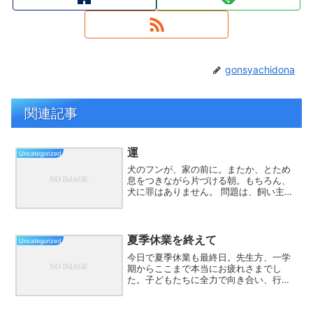
gonsyachidona
関連記事
運
Uncategorized
犬のフンが、家の前に。またか、とため
息をつきながら片づける朝。もちろん、
犬に罪はありません。 問題は、飼い主の
マナーです。たった一つの放置が、 その
地域全体への目を厳しくさせてしまうこ
とがあります。「うちはちゃんとしてる
のに…」 そんな声が...
夏季休業を終えて
Uncategorized
今日で夏季休業も最終日。先生方、一学
期からここまで本当にお疲れさまでし
た。子どもたちに全力で向き合い、行事
や研修に取り組みながらも、それぞれに
充電の時間をもてたことと思います。そ
して、いよいよ明日からは長い２学期。