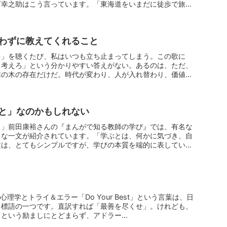
下幸之助はこう言っています。「東海道をいまだに徒歩で旅し
わずに教えてくれること
キ」を聴くたび、私はいつも立ち止まってしまう。この歌に
う考えろ」という分かりやすい答えがない。あるのは、ただ、
本の木の存在だけだ。時代が変わり、人が入れ替わり、価値観
と」なのかもしれない
。」前田康裕さんの『まんがで知る教師の学び』では、有名な
うな一文が紹介されています。「学ぶとは、何かに気づき、自
文は、とてもシンプルですが、学びの本質を端的に表していま
アドラー心理学とトライ＆エラー「Do Your Best」という言葉は、日
る標語の一つです。直訳すれば「最善を尽くせ」。けれども、
という励ましにとどまらず、アドラー...