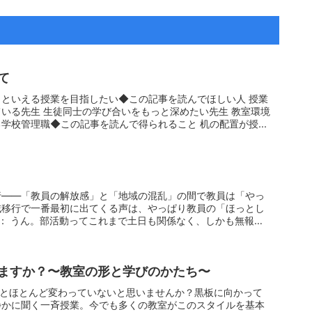
て
といえる授業を目指したい◆この記事を読んでほしい人 授業
いる先生 生徒同士の学び合いをもっと深めたい先生 教室環境
学校管理職◆この記事を読んで得られること 机の配置が授...
行――「教員の解放感」と「地域の混乱」の間で教員は「やっ
域移行で一番最初に出てくる声は、やっぱり教員の「ほっとし
： うん。部活動ってこれまで土日も関係なく、しかも無報酬
ますか？〜教室の形と学びのかたち〜
前とほとんど変わっていないと思いませんか？黒板に向かって
静かに聞く一斉授業。今でも多くの教室がこのスタイルを基本