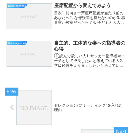
管理のしやすさである。前向き一斉配置
座席配置から変えてみよう
Uncategorized
は、全体を一方向にそろえ...
目次1. 前向き一斉座席配置が当たり前の
あなたへ2. なぜ疑問を持たないのか3. 職
員室が教室だったら？4. 子どもと大人は
本当に違うのか5. 「必要なときに変えま
す」論への違和感6. 学制発布から100
年、変わらない教室7. 主体的・対話...
自主的、主体的な姿への指導者の
Uncategorized
心得
①読んで欲しい人1. サッカー指導者やコ
ーチとして成長したいと考えている人2.
学級経営をより良くしたいと考えている
学校教師や教育者3. 非認知能力の育成や
主体的・自主的な学びを重視する教育関
係者②読むと得られる効果1. サッカー指
導におい...
セレクションに“ミーティング”を入れた
理由