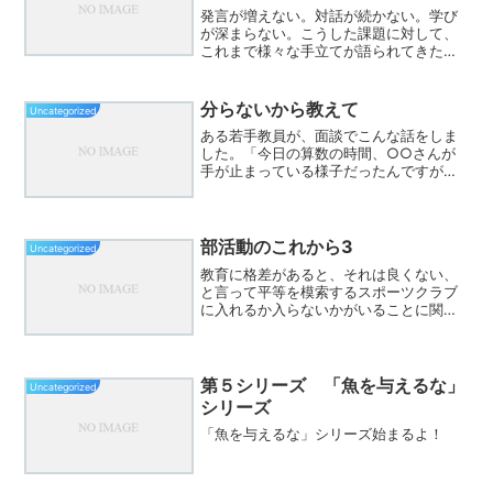
発言が増えない。対話が続かない。学び
が深まらない。こうした課題に対して、
これまで様々な手立てが語られてきた。
しかし、もっと単純な問いを立ててみた
い。この45分間で、子どもたちは何回、
誰かと目が合っているのだろうか。ここ
分らないから教えて
Uncategorized
で一つ、「1アイ」とい...
ある若手教員が、面談でこんな話をしま
した。「今日の算数の時間、○○さんが
手が止まっている様子だったんですが、
私には言いづらかったのか、そっと隣の
子に『ここ、どうやるの？』と聞いてい
ました。その子が教えると、○○さんは
小さな声で『ありがとう』...
部活動のこれから3
Uncategorized
教育に格差があると、それは良くない、
と言って平等を模索するスポーツクラブ
に入れるか入らないかがいることに関し
ては、格差として認められないのか？
第５シリーズ 「魚を与えるな」
Uncategorized
シリーズ
「魚を与えるな」シリーズ始まるよ！