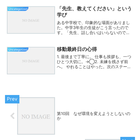
「先生、教えてください」という
Uncategorized
学び
ある中学校で、印象的な場面がありまし
た。中学3年生の生徒がこう言ったので
す。「先生、話し合いはいらないので、
まず教えてください。僕たちはその教え
を聞いて理解したいんです。隣の人とア
ウトプットする時間は必要ありませ
移動最終日の心得
Uncategorized
ん。」一方で、同じ学校の1・...
1. 最後まで丁寧に。 仕事も挨拶も、一つ
ひとつ大切に。→◯2. 未練を残さず前
へ。 やれることはやった。次のステージ
へ。→◯3. 感謝を伝える。 「ありがと
う」はシンプルで最強。→◯4. 引き継ぎ
の最終確認。 「伝えたつもり」が一番危
ない...
第10回 なぜ環境を変えようとしないの
か