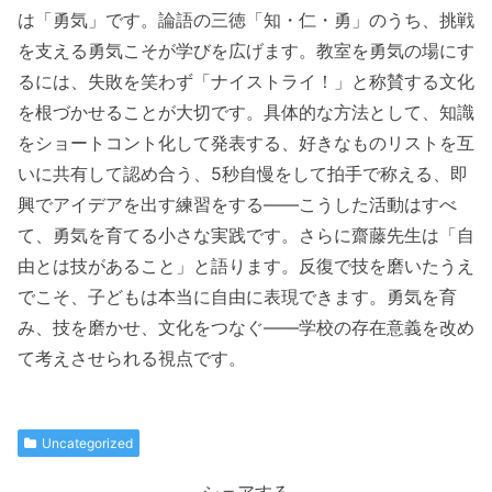
は「勇気」です。論語の三徳「知・仁・勇」のうち、挑戦
を支える勇気こそが学びを広げます。教室を勇気の場にす
るには、失敗を笑わず「ナイストライ！」と称賛する文化
を根づかせることが大切です。具体的な方法として、知識
をショートコント化して発表する、好きなものリストを互
いに共有して認め合う、5秒自慢をして拍手で称える、即
興でアイデアを出す練習をする――こうした活動はすべ
て、勇気を育てる小さな実践です。さらに齋藤先生は「自
由とは技があること」と語ります。反復で技を磨いたうえ
でこそ、子どもは本当に自由に表現できます。勇気を育
み、技を磨かせ、文化をつなぐ――学校の存在意義を改め
て考えさせられる視点です。
Uncategorized