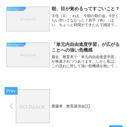
く、生存の条件だったという事実だ。▶
発問（30秒） • 今日一日で、誰かの助け
朝、目が覚めるってすごいこと？
Uncategorized
を借りた場面はあっ...
主任（S）：ねえ、今朝の朝の会、5分く
らい空いてなかった？若手（W）：は
い、ちょっと時間ができたんで雑談でも
しようかと。S：それ、いい機会だったか
も。「小さい道徳」って知ってる？W：
ああ、鈴木健二先生の。「短時間ででき
る、日常にある道徳」っ...
「単元内自由進度学習」が広がる
Uncategorized
ことへの強い危機感
最近、教育界で「単元内自由進度学習」
が推進されつつあります。しかし私は、
この流れに対して強い危機感を抱いてい
ます。理由は単純な好き嫌いではありま
せん。子どもの発達・脳科学・教育工学
の観点から見たとき、重大なリスクを含
んでいるからです。■ な...
齋藤孝 教育講演会②