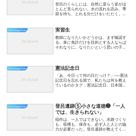
登呂のくらしには、自然に逆らう姿がほ
とんど見られない。水の流れを読み、季
節を待ち、とれる分だけをいただく。自
然は敵でも、道具でもなく、共に生きる
相手だった。▶ 発問（30秒） • もし自然
が怒ったら、今の私たちの生活はどうな
実習生
Uncategorized
るだろう？
教師になりたいかどうかは、まず確認す
る。単に免許だけを目的とする人ならば
それなりに。なりたいという思いの子に
は、応援する立場で接する。時間のかけ
方、価値が変わってくる。
憲法記念日
Uncategorized
「あ、今日って何の日だっけ？」──憲法
記念日を忘れる国で、私たちは何を教え
ているのかタグ：憲法記念日、日本国憲
法、教育と憲法、公立学校、教員の責任
目次 忘れてた。 子どもたちは、誰から学
ぶ？ 憲法って、「今」も「自分」に関係
あるの？ 教員こ...
登呂遺跡⑤小さな道徳❸「一人
Uncategorized
では、生きられない」
稲作は、一人ではできない。水路づくり
も、収穫も、保存も、必ず人と人との協
力が必要だった。登呂遺跡が教えてくれ
るのは、助け合いはきれいごとではな