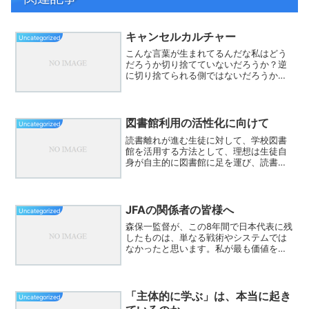
キャンセルカルチャー
Uncategorized
こんな言葉が生まれてるんだな私はどう
だろうか切り捨てていないだろうか？逆
に切り捨てられる側ではないだろうか？
自問自答。どちらにせよ、自分は自分。
唯一無二。
図書館利用の活性化に向けて
Uncategorized
読書離れが進む生徒に対して、学校図書
館を活用する方法として、理想は生徒自
身が自主的に図書館に足を運び、読書に
興味をもつこと。しかし、現実にはスマ
ートフォンやゲームに注意が向きがち
で、その実現は難しい状況です。そこ
で、教員が定期的に図書館に行...
JFAの関係者の皆様へ
Uncategorized
森保一監督が、この8年間で日本代表に残
したものは、単なる戦術やシステムでは
なかったと思います。私が最も価値を感
じているのは、「選手主体」という考え
方です。監督がすべてを決めるのではな
く、選手が考え、対話し、判断し、責任
をもってプレーする。そ...
「主体的に学ぶ」は、本当に起き
Uncategorized