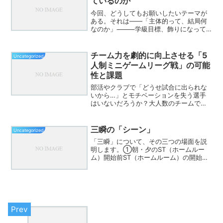
ているのか
今回、どうしてもお願いしたいテーマが
ある。それは——「主体的って、結局何
なのか」⸻学級目標、飾りになって
いませんか？4月。多くの学級で、学級目
標づくりが進んでいる。「主体的・対話
的で深い学び」どの学校でも耳にする言
チーム力を劇的に向上させる「5
Uncategorized
葉だ。でも、ふと立ち止まっ...
人制ミニゲームリーグ戦」の可能
性と課題
部活やクラブで「どうせ試合に出られな
いから…」とモチベーションを失う選手
はいないだろうか？大人数のチームで
は、どうしても選手の成長意欲が薄れて
しまうことが多い。そんな時に、チーム
内5人制ミニゲームリーグ戦を導入すると
三瞬の「シーン」
Uncategorized
いう新しい方法が、選手た...
「三瞬」について、その三つの場面を説
明します。①朝・夕のST（ホームルー
ム）開始前ST（ホームルーム）の開始前
に、数秒間の静かな時間を意識的に設け
ます。この時間は、子どもたちが心を落
ち着け、その日の活動に集中する準備を
整えるために重要な役割...