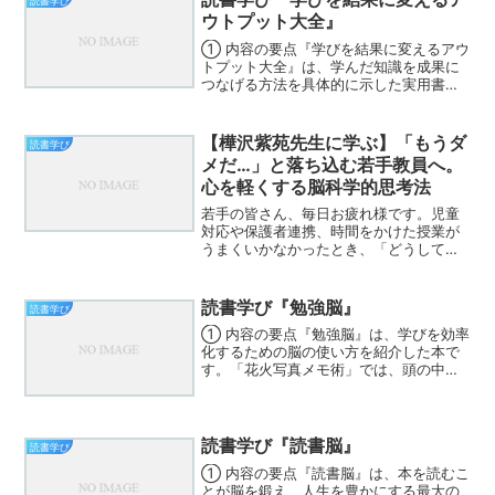
読書学び
ウトプット大全』
① 内容の要点『学びを結果に変えるアウ
トプット大全』は、学んだ知識を成果に
つなげる方法を具体的に示した実用書で
す。インプット中心の勉強では効果が薄
く、「話す・書く・行動する」アウトプ
ットによって初めて知識は定着し、成果
【樺沢紫苑先生に学ぶ】「もうダ
読書学び
や成長につながると説い...
メだ…」と落ち込む若手教員へ。
心を軽くする脳科学的思考法
若手の皆さん、毎日お疲れ様です。児童
対応や保護者連携、時間をかけた授業が
うまくいかなかったとき、「どうして私
だけこんなにダメなんだろう」と、夜中
にふと自己嫌悪に陥ることはありません
か？教師という仕事は責任感が強いほ
読書学び『勉強脳』
読書学び
ど、自分の失敗を重く受け止...
① 内容の要点『勉強脳』は、学びを効率
化するための脳の使い方を紹介した本で
す。「花火写真メモ術」では、頭の中に
浮かんだアイデアを外に出して文字とし
て残すことの重要性を説き、思考を可視
化することで記憶が定着しやすくなると
しています。また、付箋...
読書学び『読書脳』
読書学び
① 内容の要点『読書脳』は、本を読むこ
とが脳を鍛え、人生を豊かにする最大の