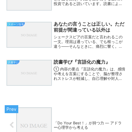
投資であると説いています。読書によっ
て集中力や想像力が養われ、ストレス軽
減や知識習得にも効果があると脳科学的
に解説。さらに「深く読む」「アウトプ
ットする」「習慣化する...
あなたの言うことは正しい。ただ
スポーツ指導
前提が間違っている以外は
シェークスピアの言葉だと言われるこの
一文。理屈は通っている、でも根っこが
違う――そんなときに、痛烈に響く。い
ま「主体的・対話的で深い学び」をめざ
して、多くの先生方が授業改革に取り組
んでいる。発問を工夫し、ICTを活用し、
読書学び『言語化の魔力』
読書学び
ペアやグループでの話...
① 内容の要点『言語化の魔力』は、感情
や考えを言葉にすることで、脳が整理さ
れストレスが軽減し、自己理解や対人関
係が向上すると説いています。脳科学や
心理学の視点から「言語化」の効果を解
説し、日記や対話など日常でできる実践
法を紹介しています。②...
「Do Your Best！」が持つ力 ― アドラ
ー心理学から考える