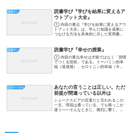
減や知識習得にも効果があると脳科学的
に解説。さらに「深く読む」「アウトプ
ットする」「習慣化する...
読書学び『学びを結果に変えるア
読書学び
ウトプット大全』
① 内容の要点『学びを結果に変えるアウ
トプット大全』は、学んだ知識を成果に
つなげる方法を具体的に示した実用書で
す。インプット中心の勉強では効果が薄
く、「話す・書く・行動する」アウトプ
ットによって初めて知識は定着し、成果
読書学び『幸せの授業』
読書学び
や成長につながると説い...
① 内容の要点幸せは才能ではなく「習慣
でつくる技術」である。ドーパミン的幸
福（達成感）、セロトニン的幸福（今こ
こを味わう）、オキシトシン的幸福（人
とのつながり）の３つの幸福のバランス
が重要。運動や睡眠、感謝、コミュニケ
ーションなどの行動が、...
あなたの言うことは正しい。ただ
スポーツ指導
前提が間違っている以外は
シェークスピアの言葉だと言われるこの
一文。理屈は通っている、でも根っこが
違う――そんなときに、痛烈に響く。い
ま「主体的・対話的で深い学び」をめざ
して、多くの先生方が授業改革に取り組
んでいる。発問を工夫し、ICTを活用し、
ペアやグループでの話...