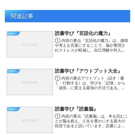
関連記事
読書学び『言語化の魔力』
読書学び
① 内容の要点『言語化の魔力』は、感情
や考えを言葉にすることで、脳が整理さ
れストレスが軽減し、自己理解や対人関
係が向上すると説いています。脳科学や
心理学の視点から「言語化」の効果を解
説し、日記や対話など日常でできる実践
法を紹介しています。②...
読書学び『アウトプット大全』
読書学び
① 内容の要点アウトプット（話す・書
く・行動する）は、学びを「記憶」から
「成長」に変える最強の方法である。イ
ンプット（読む・聞く）だけでは理解は
浅く、忘れやすい。アウトプットを前提
にインプットすることで、理解が深ま
り、行動につながる。具体的...
読書学び『読書脳』
読書学び
① 内容の要点『読書脳』は、本を読むこ
とが脳を鍛え、人生を豊かにする最大の
投資であると説いています。読書によっ
て集中力や想像力が養われ、ストレス軽