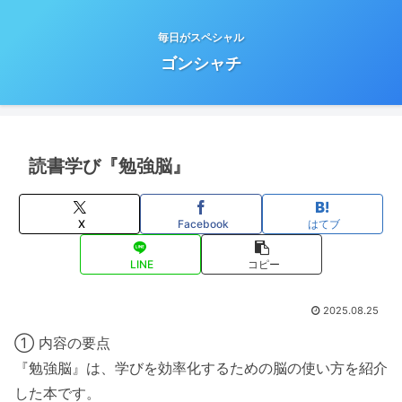
毎日がスペシャル
ゴンシャチ
読書学び『勉強脳』
X
Facebook
はてブ
LINE
コピー
2025.08.25
① 内容の要点
『勉強脳』は、学びを効率化するための脳の使い方を紹介
した本です。