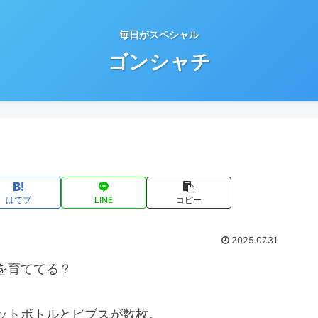
毎日がスペシャル
ゴンシャチ
はてブ
LINE
コピー
2025.07.31
を育ててる？
ットボトルとビブスが数枚。