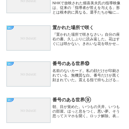
NHKで放映された畑喜美夫氏の指導映像
は、従来の「指導者が答えを与える」形
とは根本的に異なる。選手たちが輪にな
り、自ら考え、仲間と話し合い、行動を
選び取っていく構造になっている。指導
者はその中央にはいない。むしろ一歩引
置かれた場所で咲く
雑記
き、場のデザインを整え...
『置かれた場所で咲きなさい』自分の座
右の書。久しぶりに読み返した。花はす
ぐには咲かない。きれいな花を咲かせる
はずと思っていても、そういう期待をさ
れていても、焦ることはない。ゆっくり
と根をはろう。置かれたところで。置い
ていただいたのは、誰かの...
番号のある世界⑩
雑記
名前のないカード。私の顔だけが印刷さ
れている。無機質な白。番号だけが黒く
刻まれていた。震える指で持ち上げる。
その瞬間、スマホが鳴る。「本人情報が
確定しました」画面の文字。ゆっくりと
表示される。氏名。住所。生年月日。す
べてが埋まっていく。だが...
番号のある世界⑨
雑記
朝、目が覚めた。いつもの天井。いつも
の部屋。ほっと息をつく。悪い夢。そう
思ってスマホを開く。ロック解除。表示
された名前。――違う。知らない名前。
だが、壁の写真の中で笑っているのは私