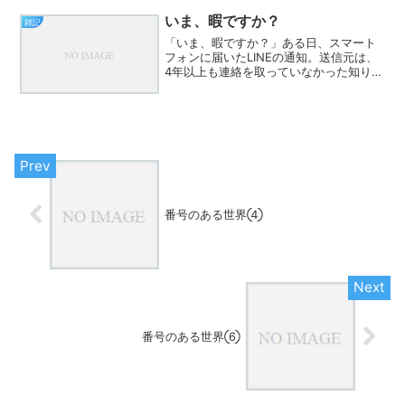
だった。カレンダー。誕生日。――違
う。免許証。――違う。鏡を...
いま、暇ですか？
雑記
「いま、暇ですか？」ある日、スマート
フォンに届いたLINEの通知。送信元は、
4年以上も連絡を取っていなかった知り合
い（後輩）の方の名前でした。そのたっ
た一言のメッセージ。挨拶もなしに、い
きなりこれ。一瞬、「どうしたんだろ
う？」と思いつつも、...
番号のある世界④
番号のある世界⑥