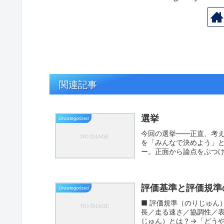
関連記事
選挙
Uncategorized
今回の選挙――正直、考
を「みんなで決めよう」
ー。正面から論点をぶつ
一緒に考...
評価基準と評価規準
Uncategorized
■ 評価規準（のりじゅん
長／走る速さ／協調性／表
じゅん）とは？→「どうや