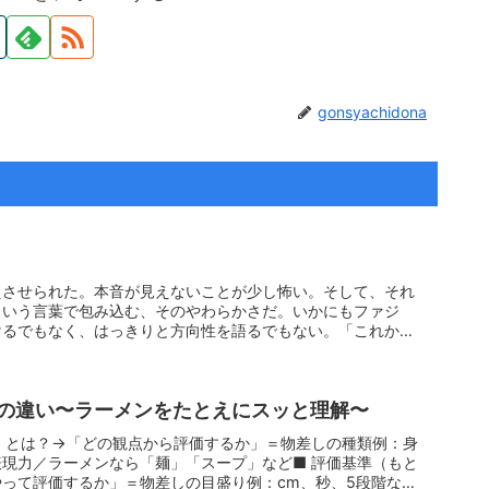
gonsyachidona
えさせられた。本音が見えないことが少し怖い。そして、それ
という言葉で包み込む、そのやわらかさだ。いかにもファジ
けるでもなく、はっきりと方向性を語るでもない。「これから
の違い〜ラーメンをたとえにスッと理解〜
）とは？→「どの観点から評価するか」＝物差しの種類例：身
現力／ラーメンなら「麺」「スープ」など■ 評価基準（もと
って評価するか」＝物差しの目盛り例：cm、秒、5段階な