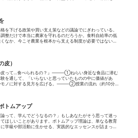
を
価格を下げる政策や買い支え策などの議論でにぎわっている。
格調整だけで本当に農家を守れるのだろうか。食料自給率の低
続くなか、今こそ農業を根本から支える制度が必要ではない
の皮）
の皮って…食べられるの？』⸻①ねらい身近な食品に潜む
体験を通して、「いらないと思っていたものの中に価値があ
やモノに対する見方を広げる。⸻②授業の流れ（約10分）
ボトムアップ
理論って、学んでどうなるの？」もしあなたがそう思って迷っ
ってほしいことがあります。ボトムアップ理論は、単なる教育
ぐに学級や部活動に生かせる、実践的なエッセンスが詰まって