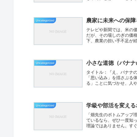
ど...
農家に未来への保障
Uncategorized
テレビや新聞では、米の
だが、その場しのぎの価
下、農業の担い手不足が
か。農業...
小さな道徳（バナナ
Uncategorized
タイトル：『え、バナナ
「思い込み」を揺さぶる
る」ことに気づかせ、人
【導入：写真提...
学級や部活を変える
Uncategorized
「畑先生のボトムアップ
ているなら、ぜひ一度知
理論ではありません。す
います...